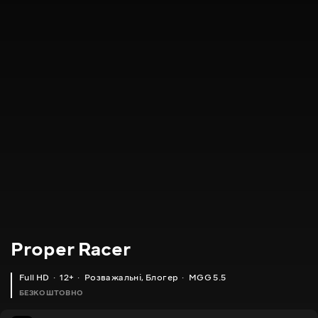
Proper Racer
Full HD
12+
Розважальні
,
Блогер
MGG 5.5
БЕЗКОШТОВНО