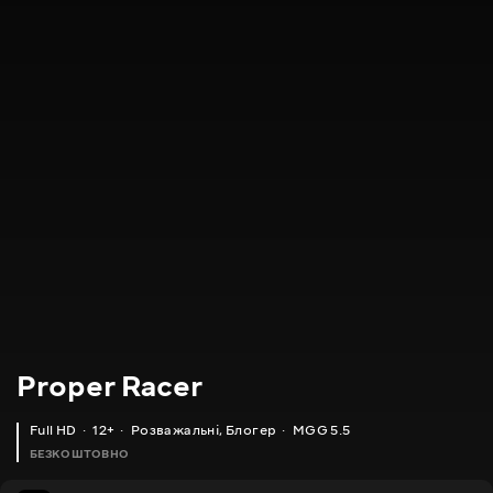
Proper Racer
Full HD
12+
Розважальні
,
Блогер
MGG 5.5
БЕЗКОШТОВНО