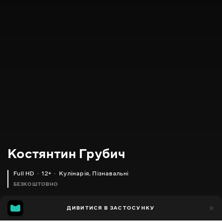
Костянтин Грубич
Full HD
12+
Кулінарія
,
Пізнавальні
БЕЗКОШТОВНО
39
ДИВИТИСЯ В ЗАСТОСУНКУ
9