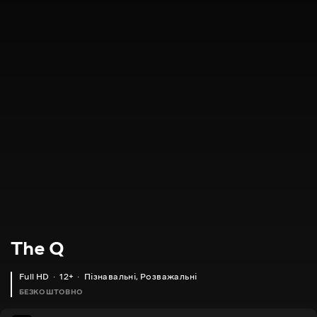
The Q
Full HD
12+
Пізнавальні
,
Розважальні
БЕЗКОШТОВНО