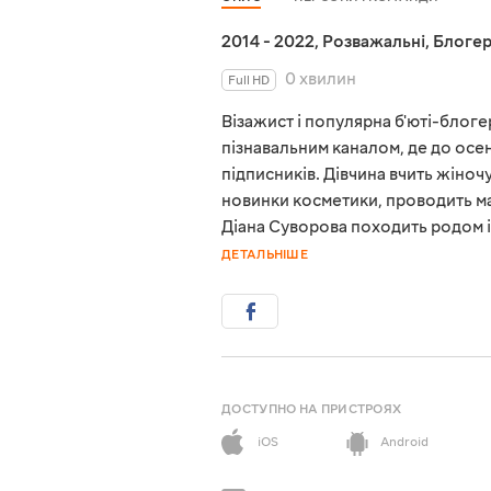
2014 - 2022
,
Розважальні
,
Блоге
0 хвилин
Full HD
Візажист і популярна б'юті-блоге
пізнавальним каналом, де до осен
підписників. Дівчина вчить жіноч
новинки косметики, проводить май
Діана Суворова походить родом із
ДЕТАЛЬНІШЕ
ДОСТУПНО НА ПРИСТРОЯХ
iOS
Android