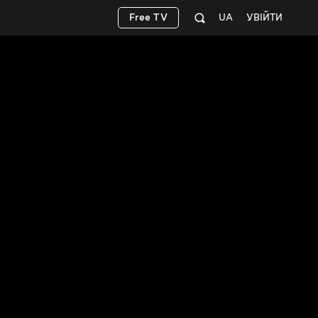
Free TV
UA
УВІЙТИ