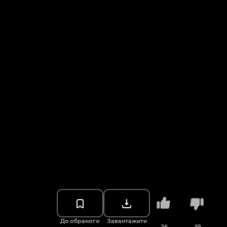
До обраного
Завантажити
26
19