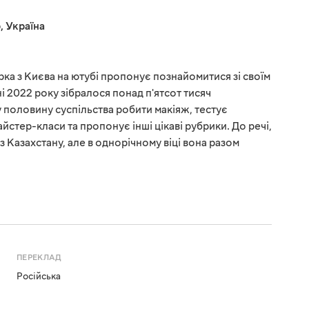
р
,
Україна
рка з Києва на ютубі пропонує познайомитися зі своїм
і 2022 року зібралося понад п'ятсот тисяч
у половину суспільства робити макіяж, тестує
стер-класи та пропонує інші цікаві рубрики. До речі,
 Казахстану, але в однорічному віці вона разом
ПЕРЕКЛАД
Російська