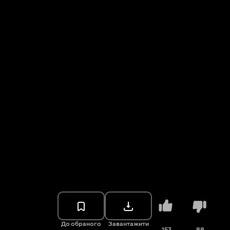
До обраного
Завантажити
153
88