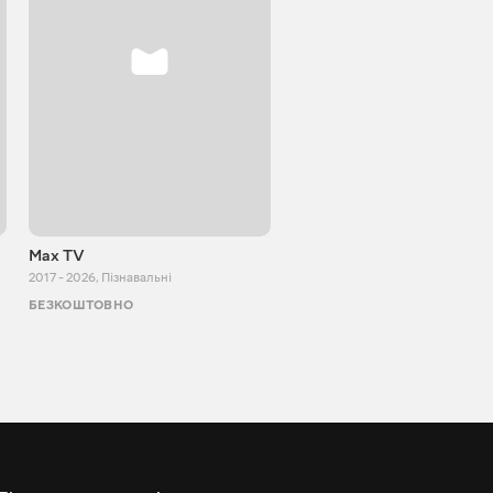
Max TV
Tasty food
2017 - 2026
,
Пізнавальні
2013 - 2025
,
Кулінарія
БЕЗКОШТОВНО
БЕЗКОШТОВНО