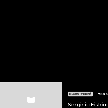
MGG
5
НЕДОСТУПНИЙ
Serginio Fishi