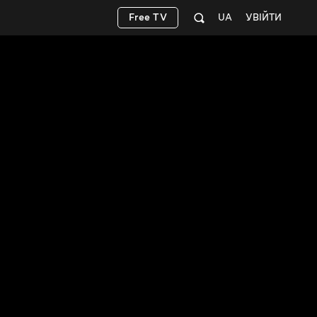
Free TV
UA
УВІЙТИ