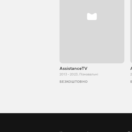
AssistanceTV
2013 - 2023
,
Пізнавальні
2
БЕЗКОШТОВНО