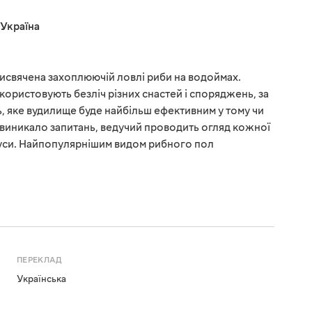
Україна
присвячена захоплюючій ловлі риби на водоймах.
користовують безліч різних снастей і споряджень, за
 яке вудилище буде найбільш ефективним у тому чи
е виникало запитань, ведучий проводить огляд кожної
мінуси. Найпопулярнішим видом рибного пол
ПЕРЕКЛАД
Українська