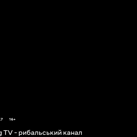
.7
16+
ng TV - рибальський канал