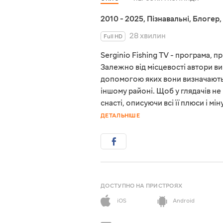
2010 - 2025
,
Пізнавальні
,
Блогер
,
28 хвилин
Full HD
Serginio Fishing TV - програма, 
Залежно від місцевості автори ви
допомогою яких вони визначають,
іншому районі. Щоб у глядачів н
снасті, описуючи всі її плюси і 
ДЕТАЛЬНІШЕ
ДОСТУПНО НА ПРИСТРОЯХ
iOS
Android