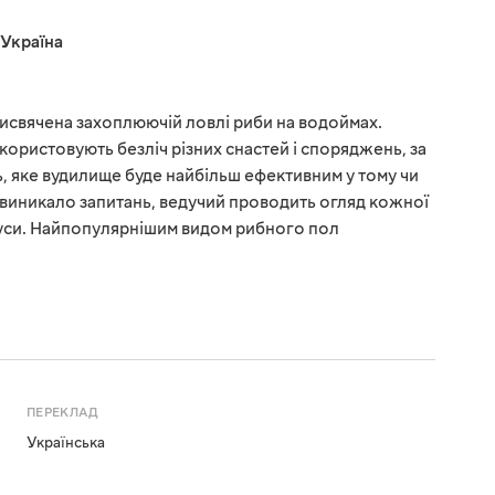
Україна
присвячена захоплюючій ловлі риби на водоймах.
користовують безліч різних снастей і споряджень, за
 яке вудилище буде найбільш ефективним у тому чи
е виникало запитань, ведучий проводить огляд кожної
мінуси. Найпопулярнішим видом рибного пол
ПЕРЕКЛАД
Українська