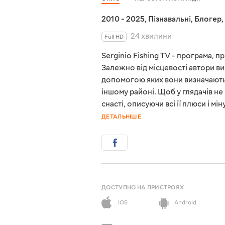
2010 - 2025
,
Пізнавальні
,
Блогер
,
24 хвилини
Full HD
Serginio Fishing TV - програма, 
Залежно від місцевості автори ви
допомогою яких вони визначають,
іншому районі. Щоб у глядачів н
снасті, описуючи всі її плюси і 
ДЕТАЛЬНІШЕ
ДОСТУПНО НА ПРИСТРОЯХ
iOS
Android