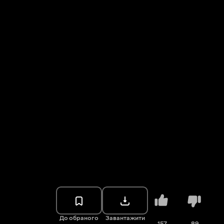
До обраного
Завантажити
157
89