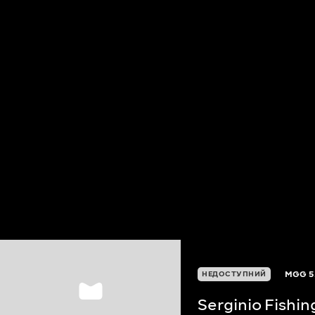
MGG
5
НЕДОСТУПНИЙ
Serginio Fishi