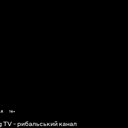
.8
16+
ng TV - рибальський канал