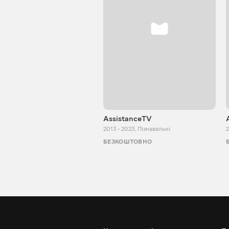
AssistanceTV
2013 - 2023
,
Пізнавальні
2
БЕЗКОШТОВНО