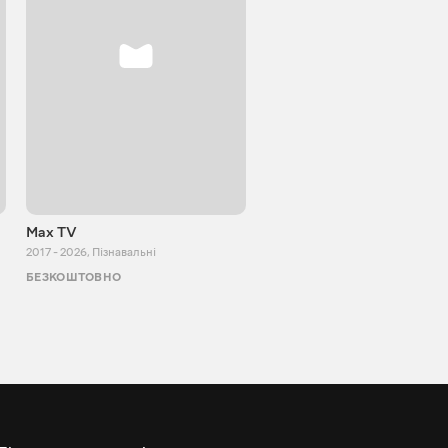
Max TV
Tasty food
2017 - 2026
,
Пізнавальні
2013 - 2025
,
Кулінарія
БЕЗКОШТОВНО
БЕЗКОШТОВНО