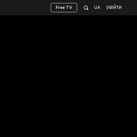
Free TV
UA
УВІЙТИ