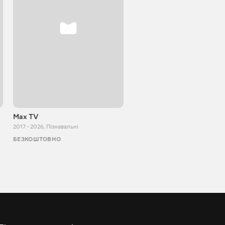
Max TV
Tasty food
2017 - 2026
,
Пізнавальні
2013 - 2025
,
Кулінарія
БЕЗКОШТОВНО
БЕЗКОШТОВНО