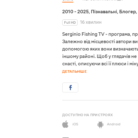
2010 - 2025
,
Пізнавальні
,
Блогер
,
16 хвилин
Full HD
Serginio Fishing TV - програма, 
Залежно від місцевості автори ви
допомогою яких вони визначають,
іншому районі. Щоб у глядачів н
снасті, описуючи всі її плюси і 
ДЕТАЛЬНІШЕ
ДОСТУПНО НА ПРИСТРОЯХ
iOS
Android