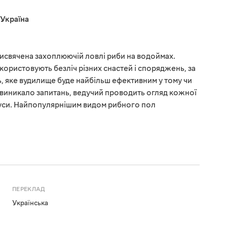
Україна
присвячена захоплюючій ловлі риби на водоймах.
користовують безліч різних снастей і споряджень, за
 яке вудилище буде найбільш ефективним у тому чи
е виникало запитань, ведучий проводить огляд кожної
мінуси. Найпопулярнішим видом рибного пол
ПЕРЕКЛАД
Українська