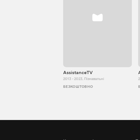
AssistanceTV
2013 - 2023
,
Пізнавальні
2
БЕЗКОШТОВНО