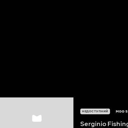
MGG
5
НЕДОСТУПНИЙ
Serginio Fishi