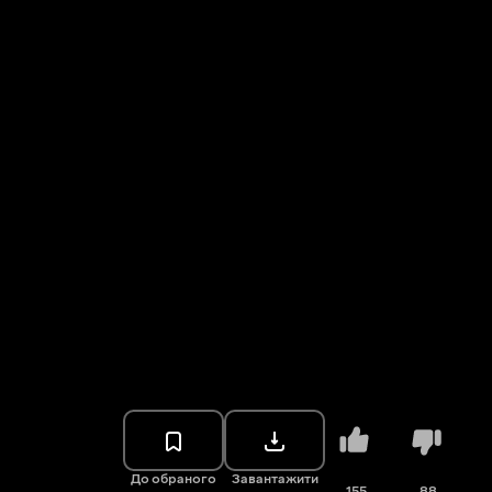
До обраного
Завантажити
155
88