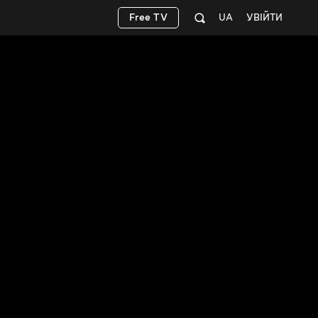
Free TV
UA
УВІЙТИ