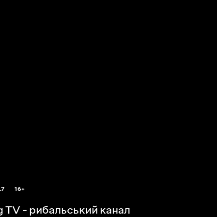
.7
16+
ng TV - рибальський канал