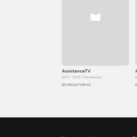
AssistanceTV
2013 - 2023
,
Пізнавальні
2
БЕЗКОШТОВНО