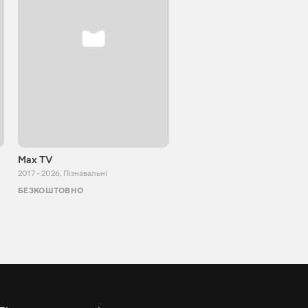
Max TV
Tasty food
2017 - 2026
,
Пізнавальні
2013 - 2025
,
Кулінарія
БЕЗКОШТОВНО
БЕЗКОШТОВНО