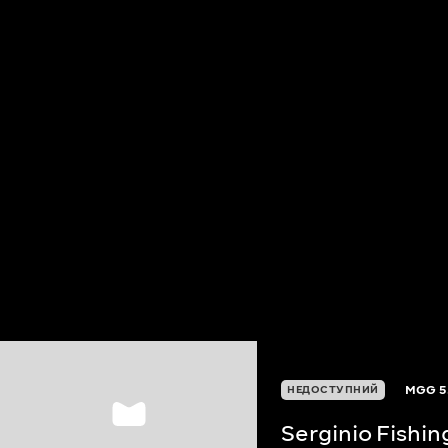
MGG
5
НЕДОСТУПНИЙ
Serginio Fishi