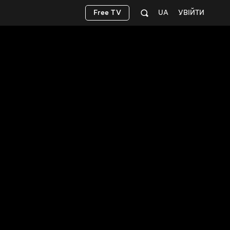
Free TV
UA
УВІЙТИ