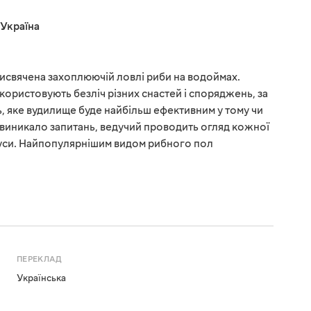
Україна
присвячена захоплюючій ловлі риби на водоймах.
користовують безліч різних снастей і споряджень, за
 яке вудилище буде найбільш ефективним у тому чи
е виникало запитань, ведучий проводить огляд кожної
мінуси. Найпопулярнішим видом рибного пол
ПЕРЕКЛАД
Українська