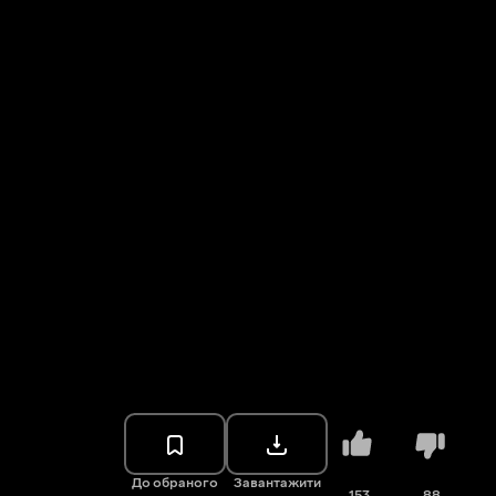
До обраного
Завантажити
153
88