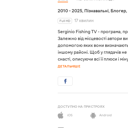
2010 - 2025
,
Пізнавальні
,
Блогер
,
17 хвилин
Full HD
Serginio Fishing TV - програма, 
Залежно від місцевості автори ви
допомогою яких вони визначають,
іншому районі. Щоб у глядачів н
снасті, описуючи всі її плюси і 
ДЕТАЛЬНІШЕ
ДОСТУПНО НА ПРИСТРОЯХ
iOS
Android