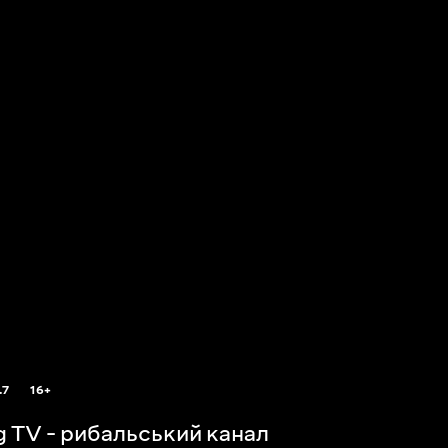
.7
16+
ng TV - рибальський канал