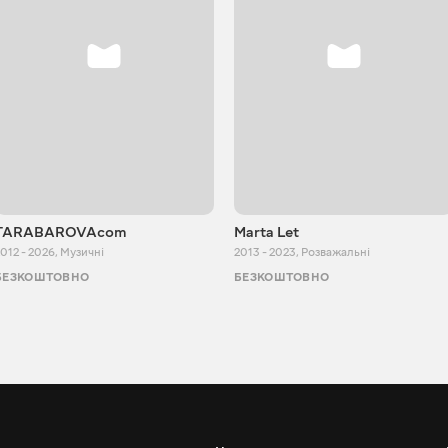
TARABAROVAcom
Marta Let
012 - 2026
,
Музичні
2013 - 2023
,
Розважальні
БЕЗКОШТОВНО
БЕЗКОШТОВНО