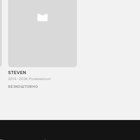
STEVEN
Aurum Reaction
2014 - 2024
,
Розважальні
2018 - 2022
,
Розважальні
БЕЗКОШТОВНО
БЕЗКОШТОВНО