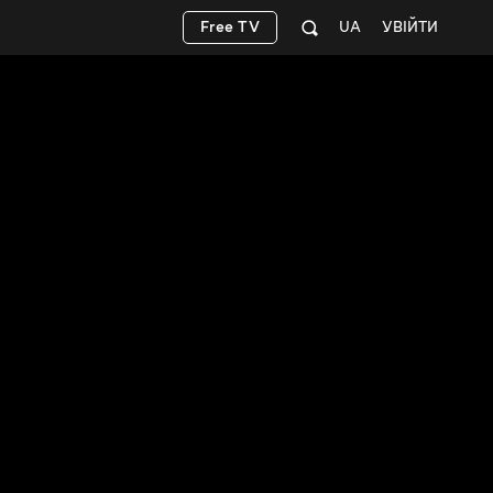
Free TV
UA
УВІЙТИ