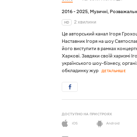
2016 - 2025
,
Музичні
,
Розважальн
2 хвилини
HD
Це авторський канал Ігоря Грохо
Наставник Ігоря на шоу Святосла
його виступити в рамках концертн
Харкові. Завдяки своїй харизмі І
українського шоу-бізнесу, орган
обкладинку жур
ДЕТАЛЬНІШЕ
ДОСТУПНО НА ПРИСТРОЯХ
iOS
Android