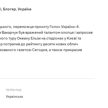
і
,
Блогер
,
Україна
цького, переможця проєкту Голос України-4.
в Вакарчук був вражений талантом хлопця і запросив
ого туру Океану Ельзи на стадіонах у Києві та
гор потрапив до рейтингу десяти нових облич
ізованого газетою Сегодня, а також прикрасив
ПЕРЕКЛАД
Українська