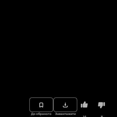
До обраного
Завантажити
14
8