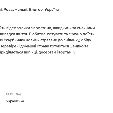
і
,
Розважальні
,
Блогер
,
Україна
йти відеоролики з простими, швидкими та смачними
і випадки життя. Любителі готувати та смачно поїсти
 скарбничку новими стравами до сніданку, обіду,
. Перевірені домашні страви готуються швидко та
приділяється випічці, десертам і тортам. З
ПЕРЕКЛАД
Українська