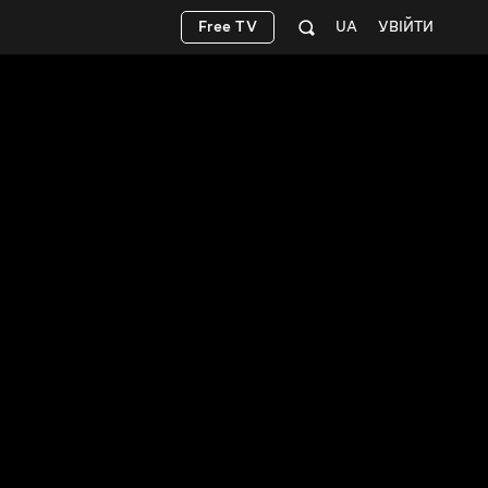
Free TV
UA
УВІЙТИ