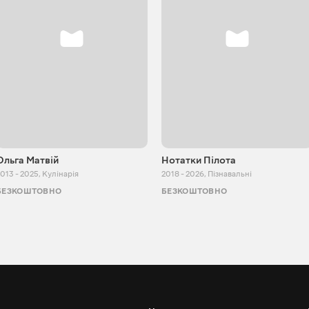
Ольга Матвій
Нотатки Пілота
013 - 2025
,
Кулінарія
2018 - 2026
,
Пізнавальні
БЕЗКОШТОВНО
БЕЗКОШТОВНО