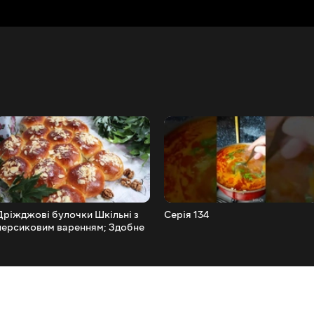
Дріжджові булочки Шкільні з
Серія 134
персиковим варенням; Здобне
дріжджове тісто