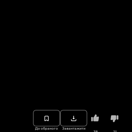
До обраного
Завантажити
38
21