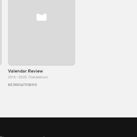
Valendar Review
ZBestReview FPV
Квадрокоптери
2016 - 2025
,
Пізнавальні
2008 - 2021
,
Пізнавальні
БЕЗКОШТОВНО
БЕЗКОШТОВНО