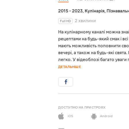
2015 - 2023
,
Кулінарія
,
Пізнавальн
2 хвилини
Full HD
На кулінарному каналі можна зна
рецептами на будь-який смак і вс
мають можливість поповнити свою
вечері, а також на будь-які свята
легко. У відеоблозі багато уваги 
ДЕТАЛЬНІШЕ
ДОСТУПНО НА ПРИСТРОЯХ
iOS
Android