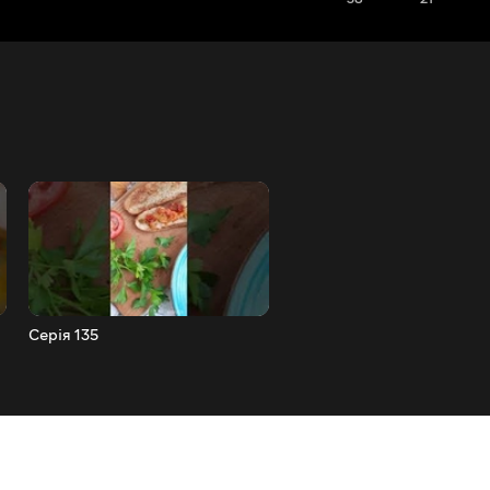
Серія 135
Проводимо тестування
червоної ікри 2 спосіб