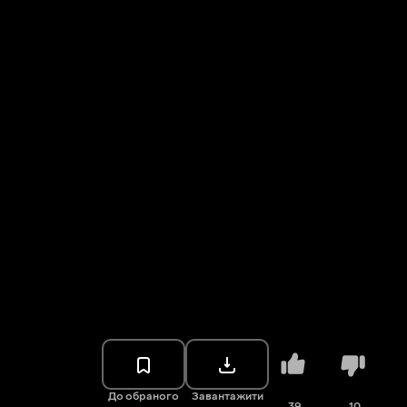
До обраного
Завантажити
39
10