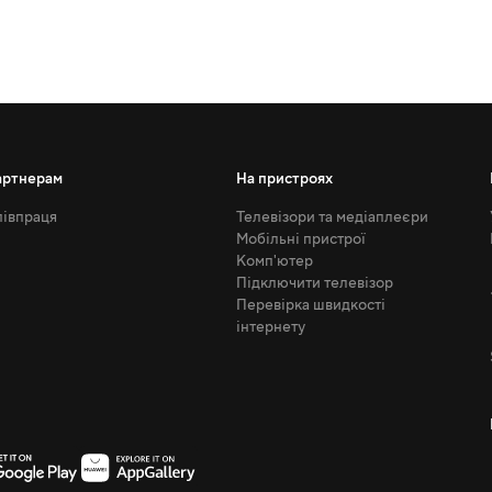
артнерам
На пристроях
івпраця
Телевізори та медіаплеєри
Мобільні пристрої
Комп'ютер
Підключити телевізор
Перевірка швидкості
інтернету