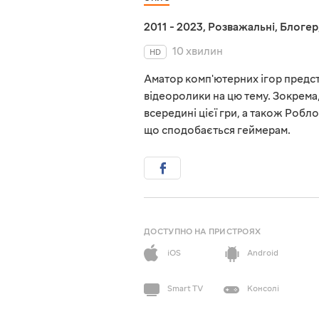
2011 - 2023
,
Розважальні
,
Блогер
10 хвилин
HD
Аматор комп'ютерних ігор предст
відеоролики на цю тему. Зокрема
всередині цієї гри, а також Робло
що сподобається геймерам.
ДОСТУПНО НА ПРИСТРОЯХ
iOS
Android
Smart TV
Консолі