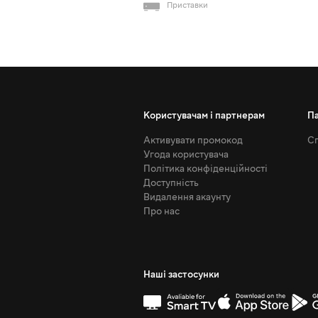
Приставки
Користувачам і партнерам
П
Активувати промокод
Сп
Угода користувача
Політика конфіденційності
Доступність
Видалення акаунту
Про нас
Наші застосунки