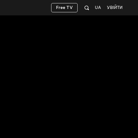
Free TV
UA
УВІЙТИ