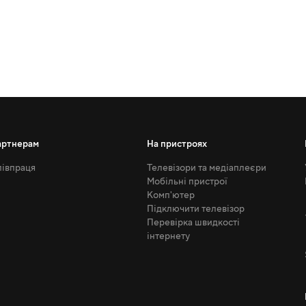
артнерам
На пристроях
івпраця
Телевізори та медіаплеєри
Мобільні пристрої
Комп'ютер
Підключити телевізор
Перевірка швидкості
інтернету