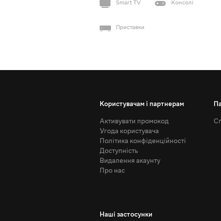
Smart TV
Консолі
Приставки
Користувачам і партнерам
П
Активувати промокод
Сп
Угода користувача
Політика конфіденційності
Доступність
Видалення акаунту
Про нас
Наші застосунки