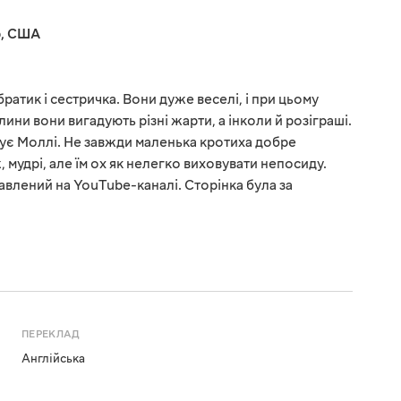
р
,
США
 братик і сестричка. Вони дуже веселі, і при цьому
ни вони вигадують різні жарти, а інколи й розіграші.
ує Моллі. Не завжди маленька кротиха добре
, мудрі, але їм ох як нелегко виховувати непосиду.
авлений на YouTube-каналі. Сторінка була за
ПЕРЕКЛАД
Англійська