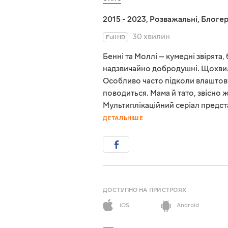
2015 - 2023
,
Розважальні
,
Блоге
30 хвилин
Full HD
Бенні та Моллі — кумедні звірята,
надзвичайно добродушні. Щохвили
Особливо часто підколи влаштов
поводиться. Мама й тато, звісно ж
Мультиплікаційний серіал предст
ДЕТАЛЬНІШЕ
ДОСТУПНО НА ПРИСТРОЯХ
iOS
Android