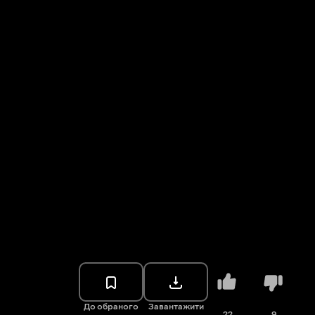
До обраного
Завантажити
22
9