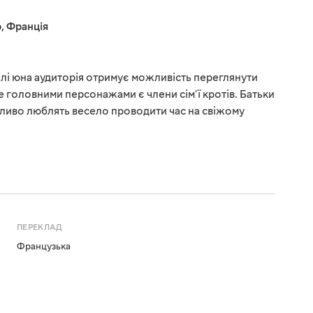
р
,
Франція
лі юна аудиторія отримує можливість переглянути
е головними персонажами є члени сім'ї кротів. Батьки
бливо люблять весело проводити час на свіжому
ПЕРЕКЛАД
Французька