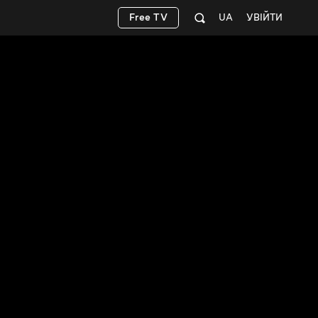
Free TV
UA
УВІЙТИ