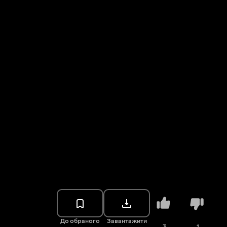
До обраного
Завантажити
3
1