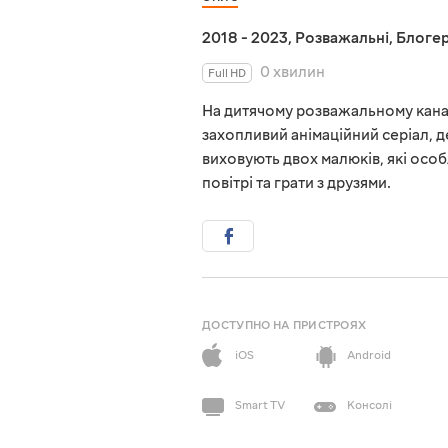
2018 - 2023
,
Розважальні
,
Блоге
0 хвилин
Full HD
На дитячому розважальному кана
захопливий анімаційний серіал, д
виховують двох малюків, які осо
повітрі та грати з друзями.
ДОСТУПНО НА ПРИСТРОЯХ
iOS
Android
Smart TV
Консолі