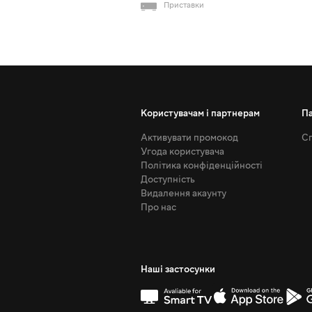
Приставки
Користувачам і партнерам
П
Активувати промокод
Сп
Угода користувача
Політика конфіденційності
Доступність
Видалення акаунту
Про нас
Наші застосунки