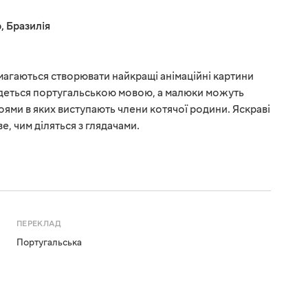
р
,
Бразилія
магаються створювати найкращі анімаційні картини
едеться португальською мовою, а малюки можуть
роями в яких виступають члени котячої родини. Яскраві
е, чим діляться з глядачами.
ПЕРЕКЛАД
Португальська