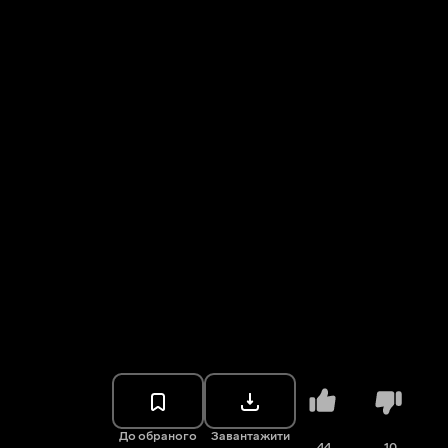
До обраного
Завантажити
44
10