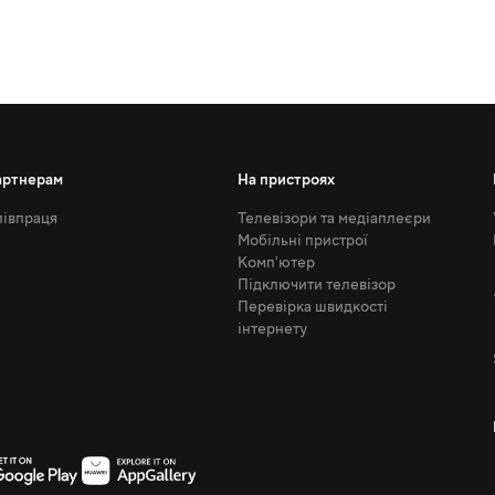
артнерам
На пристроях
івпраця
Телевізори та медіаплеєри
Мобільні пристрої
Комп'ютер
Підключити телевізор
Перевірка швидкості
інтернету