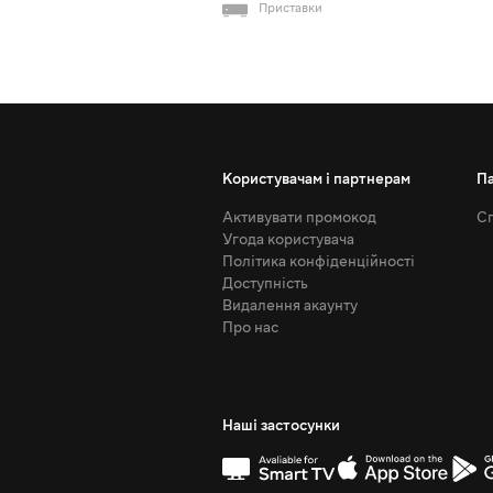
Приставки
Користувачам і партнерам
П
Активувати промокод
Сп
Угода користувача
Політика конфіденційності
Доступність
Видалення акаунту
Про нас
Наші застосунки