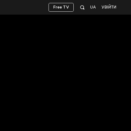
Free TV
UA
УВІЙТИ