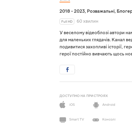
2018 - 2023
,
Розважальні
,
Блоге
60 хвилин
Full HD
У веселому відеоблозі автори на
для маленьких глядачів. Канал в
подивитися захопливі історії, ге
герої постійно вивчають щось нов
ДОСТУПНО НА ПРИСТРОЯХ
iOS
Android
Smart TV
Консолі