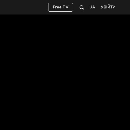
Free TV
UA
УВІЙТИ