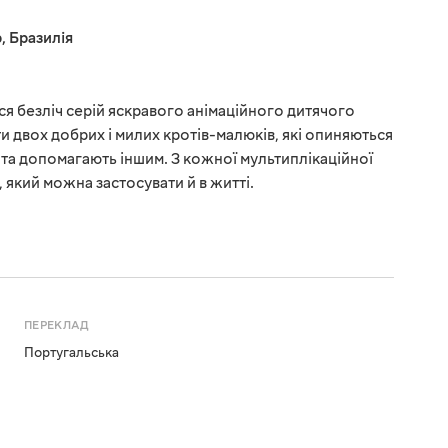
р
,
Бразилія
ся безліч серій яскравого анімаційного дитячого
и двох добрих і милих кротів-малюків, які опиняються
ть та допомагають іншим. З кожної мультиплікаційної
, який можна застосувати й в житті.
ПЕРЕКЛАД
Португальська