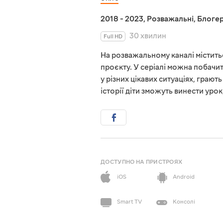
2018 - 2023
,
Розважальні
,
Блоге
30 хвилин
Full HD
На розважальному каналі містить
проєкту. У серіалі можна побачит
у різних цікавих ситуаціях, граю
історії діти зможуть винести урок
ДОСТУПНО НА ПРИСТРОЯХ
iOS
Android
Smart TV
Консолі