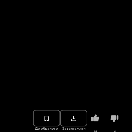
До обраного
Завантажити
18
6