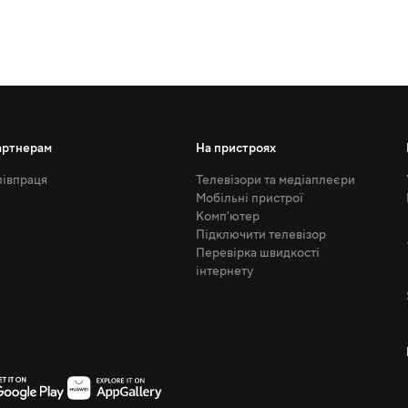
артнерам
На пристроях
івпраця
Телевізори та медіаплеєри
Мобільні пристрої
Комп'ютер
Підключити телевізор
Перевірка швидкості
інтернету