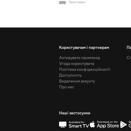
Приставки
Користувачам і партнерам
П
Активувати промокод
Сп
Угода користувача
Політика конфіденційності
Доступність
Видалення акаунту
Про нас
Наші застосунки