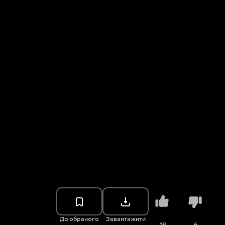
До обраного
Завантажити
18
6