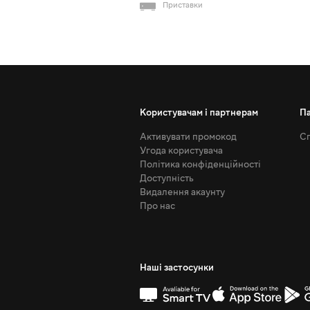
Приставки
Користувачам і партнерам
П
Активувати промокод
Сп
Угода користувача
Політика конфіденційності
Доступність
Видалення акаунту
Про нас
Наші застосунки