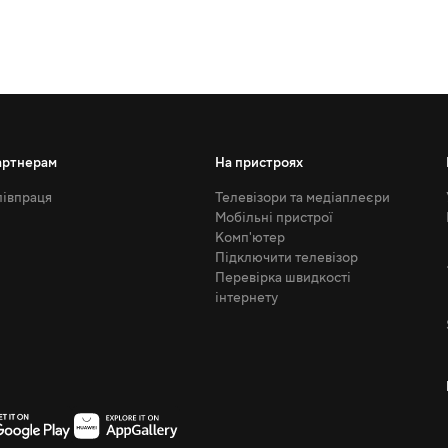
артнерам
На пристроях
івпраця
Телевізори та медіаплеєри
Мобільні пристрої
Комп'ютер
Підключити телевізор
Перевірка швидкості
інтернету