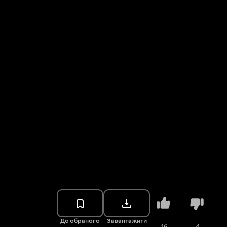
До обраного
Завантажити
16
4