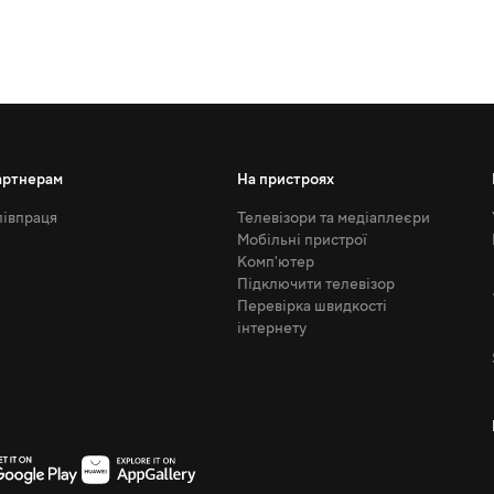
артнерам
На пристроях
івпраця
Телевізори та медіаплеєри
Мобільні пристрої
Комп'ютер
Підключити телевізор
Перевірка швидкості
інтернету