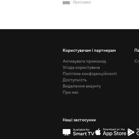
Приставки
Користувачам і партнерам
П
Активувати промокод
Сп
Угода користувача
Політика конфіденційності
Доступність
Видалення акаунту
Про нас
Наші застосунки