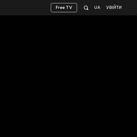
Free TV
UA
УВІЙТИ