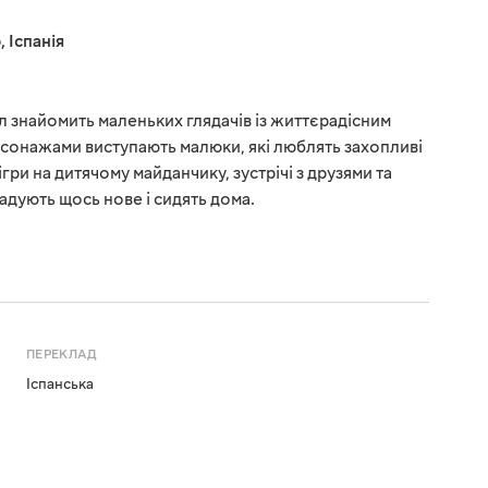
р
,
Іспанія
л знайомить маленьких глядачів із життєрадісним
сонажами виступають малюки, які люблять захопливі
гри на дитячому майданчику, зустрічі з друзями та
адують щось нове і сидять дома.
ПЕРЕКЛАД
Іспанська