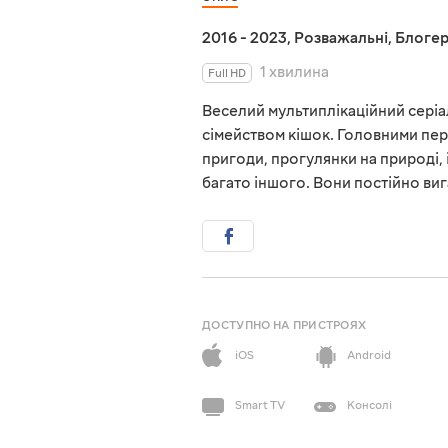
2016 - 2023
,
Розважальні
,
Блоге
1 хвилина
Full HD
Веселий мультиплікаційний серіа
сімейством кішок. Головними пер
пригоди, прогулянки на природі, і
багато іншого. Вони постійно виг
ДОСТУПНО НА ПРИСТРОЯХ
iOS
Android
Smart TV
Консолі