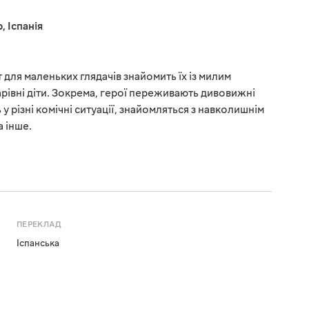
р
,
Іспанія
для маленьких глядачів знайомить їх із милим
арівні діти. Зокрема, герої переживають дивовижні
у різні комічні ситуації, знайомляться з навколишнім
а інше.
ПЕРЕКЛАД
Іспанська