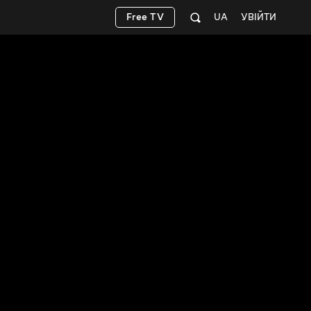
Free TV
UA
УВІЙТИ