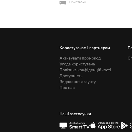
Приставки
Користувачам і партнерам
П
Активувати промокод
Сп
Угода користувача
Політика конфіденційності
Доступність
Видалення акаунту
Про нас
Наші застосунки