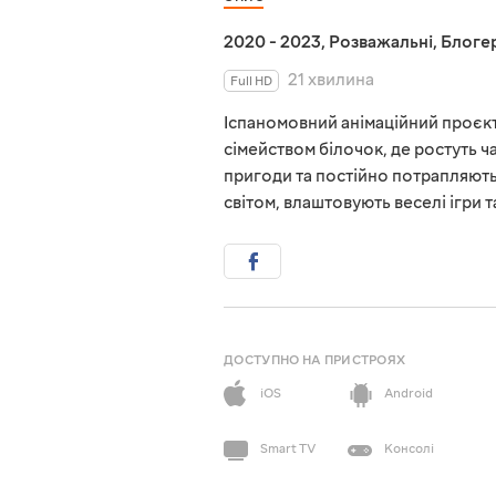
2020 - 2023
,
Розважальні
,
Блоге
21 хвилина
Full HD
Іспаномовний анімаційний проєкт 
сімейством білочок, де ростуть ч
пригоди та постійно потрапляють 
світом, влаштовують веселі ігри т
ДОСТУПНО НА ПРИСТРОЯХ
iOS
Android
Smart TV
Консолі