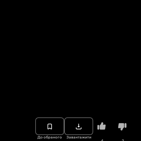
До обраного
Завантажити
4
2