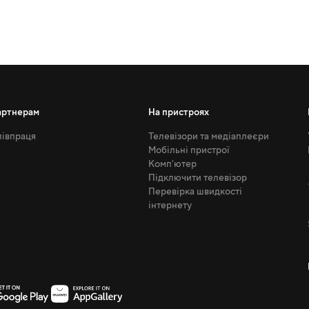
артнерам
На пристроях
івпраця
Телевізори та медіаплеєри
Мобільні пристрої
Комп'ютер
Підключити телевізор
Перевірка швидкості
інтернету