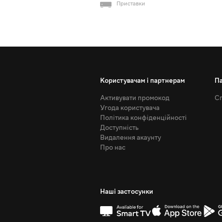
Приставки
Користувачам і партнерам
П
Активувати промокод
Сп
Угода користувача
Політика конфіденційності
Доступність
Видалення акаунту
Про нас
Наші застосунки