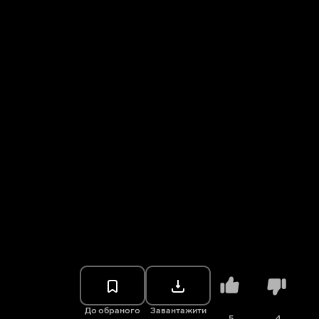
До обраного
Завантажити
5
4