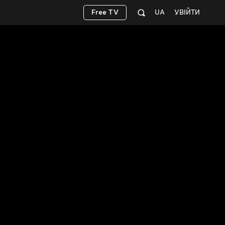
Free TV
UA
УВІЙТИ