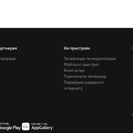
артнерам
На пристроях
івпраця
Телевізори та медіаплеєри
Мобільні пристрої
Комп'ютер
Підключити телевізор
Перевірка швидкості
інтернету