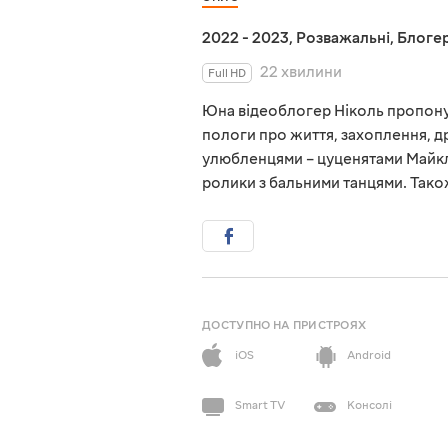
2022 - 2023
,
Розважальні
,
Блоге
22 хвилини
Full HD
Юна відеоблогер Ніколь пропону
пологи про життя, захоплення, др
улюбленцями – цуценятами Майкло
ролики з бальними танцями. Також 
ДОСТУПНО НА ПРИСТРОЯХ
iOS
Android
Smart TV
Консолі