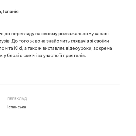
р
,
Іспанія
є до перегляду на своєму розважальному каналі
узів. До того ж вона знайомить глядачів зі своїми
м та Кікі, а також виставляє відеоуроки, зокрема
у блозі є скетчі за участю її приятелів.
ПЕРЕКЛАД
Іспанська