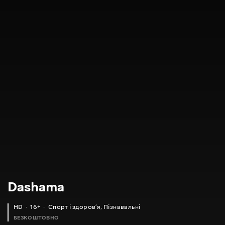
Dashama
HD
16+
Спорт і здоровʼя
,
Пізнавальні
БЕЗКОШТОВНО