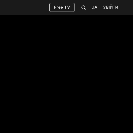
Free TV
UA
УВІЙТИ