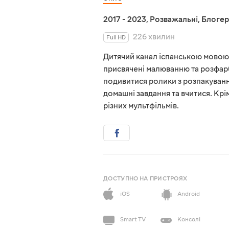
2017 - 2023
,
Розважальні
,
Блогер
226 хвилин
Full HD
Дитячий канал іспанською мовою 
присвячені малюванню та розфар
подивитися ролики з розпакуванн
домашні завдання та вчитися. Крі
різних мультфільмів.
ДОСТУПНО НА ПРИСТРОЯХ
iOS
Android
Smart TV
Консолі