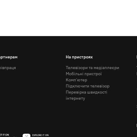
артнерам
На пристроях
івпраця
Телевізори та медіаплеєри
Мобільні пристрої
Комп'ютер
Підключити телевізор
Перевірка швидкості
інтернету