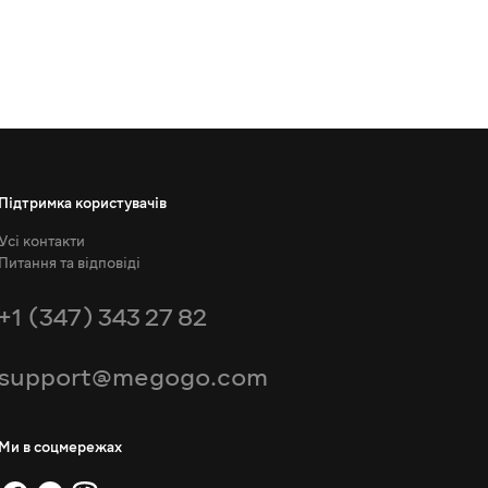
Підтримка користувачів
Усі контакти
Питання та відповіді
+1 (347) 343 27 82
support@megogo.com
Ми в соцмережах