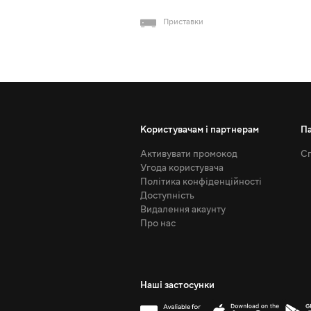
Приставки
Користувачам і партнерам
П
Активувати промокод
Сп
Угода користувача
Політика конфіденційності
Доступність
Видалення акаунту
Про нас
Наші застосунки