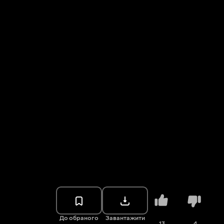
До обраного
Завантажити
13
4