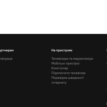
артнерам
На пристроях
івпраця
Телевізори та медіаплеєри
Мобільні пристрої
Комп'ютер
Підключити телевізор
Перевірка швидкості
інтернету