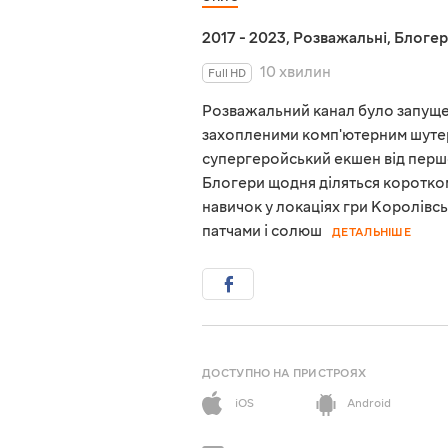
2017 - 2023
,
Розважальні
,
Блогер
10 хвилин
Full HD
Розважальний канал було запуще
захопленими комп'ютерним шутер
супергеройський екшен від першо
Блогери щодня діляться коротк
навичок у локаціях гри Королівс
патчами і солюш
ДЕТАЛЬНІШЕ
ДОСТУПНО НА ПРИСТРОЯХ
iOS
Android