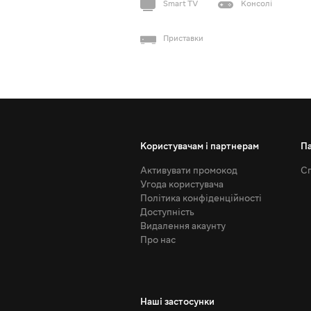
Smart TV
Консолі
Приставки
Користувачам і партнерам
П
Активувати промокод
Сп
Угода користувача
Політика конфіденційності
Доступність
Видалення акаунту
Про нас
Наші застосунки