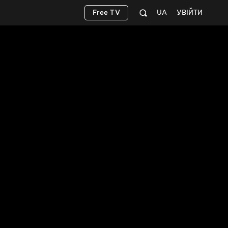
Free TV
UA
УВІЙТИ