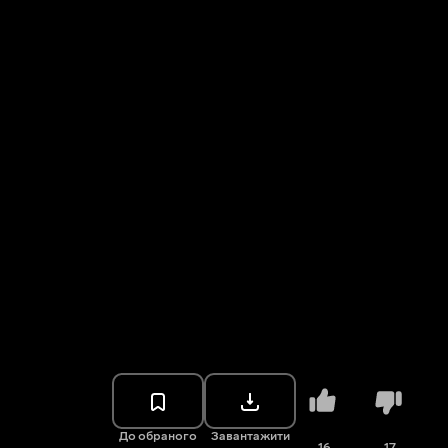
До обраного
Завантажити
16
17