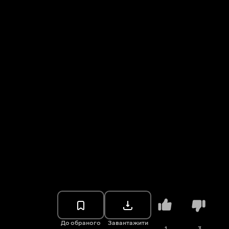
До обраного
Завантажити
1
3