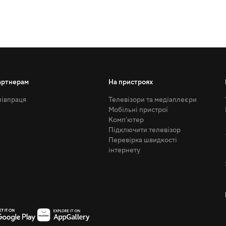
артнерам
На пристроях
івпраця
Телевізори та медіаплеєри
Мобільні пристрої
Комп'ютер
Підключити телевізор
Перевірка швидкості
інтернету