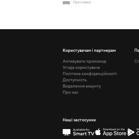
Приставки
Користувачам і партнерам
П
Активувати промокод
Сп
Угода користувача
Політика конфіденційності
Доступність
Видалення акаунту
Про нас
Наші застосунки