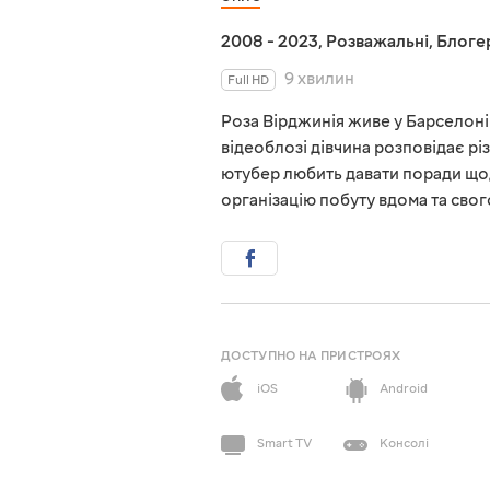
2008 - 2023
,
Розважальні
,
Блоге
9 хвилин
Full HD
Роза Вірджинія живе у Барселоні 
відеоблозі дівчина розповідає різ
ютубер любить давати поради щод
організацію побуту вдома та свог
ДОСТУПНО НА ПРИСТРОЯХ
iOS
Android
Smart TV
Консолі