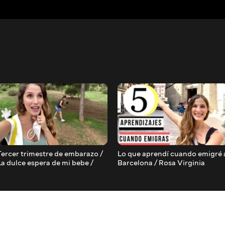
Tercer trimestre de embarazo /
Lo que aprendí cuando emigré 
La dulce espera de mi bebe /
Barcelona / Rosa Virginia
Rosa Virginia