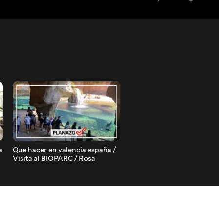
a
Que hacer en valencia españa /
como conseguir trabajo si
Visita al BIOPARC / Rosa
experiencia / Consejos par
Virginia
encontrar trabajo remoto 
Rosa Virginia