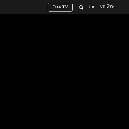
Free TV
UA
УВІЙТИ