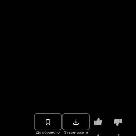
До обраного
Завантажити
6
3