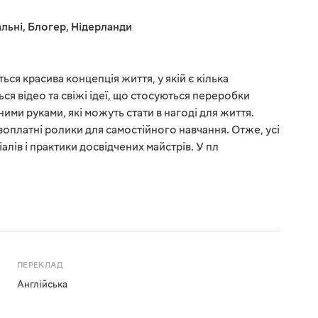
льні
,
Блогер
,
Нідерланди
ься красива концепція життя, у якій є кілька
ься відео та свіжі ідеї, що стосуються переробки
ними руками, які можуть стати в нагоді для життя.
оплатні ролики для самостійного навчання. Отже, усі
алів і практики досвідчених майстрів. У пл
ПЕРЕКЛАД
Англійська