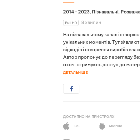
2014 - 2023
,
Пізнавальні
,
Розважа
8 хвилин
Full HD
На пізнавальному каналі створюєт
унікальних моментів. Тут з’являют
відходів і створення виробів влас
Автор пропонує до перегляду без
охочі отримують доступ до матері
ДЕТАЛЬНІШЕ
ДОСТУПНО НА ПРИСТРОЯХ
iOS
Android