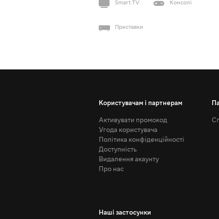
Smart TV
Консолі
Приставки
Користувачам і партнерам
П
Активувати промокод
Сп
Угода користувача
Політика конфіденційності
Доступність
Видалення акаунту
Про нас
Наші застосунки