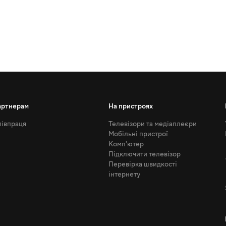
артнерам
На пристроях
івпраця
Телевізори та медіаплеєри
Мобільні пристрої
Комп'ютер
Підключити телевізор
Перевірка швидкості
інтернету