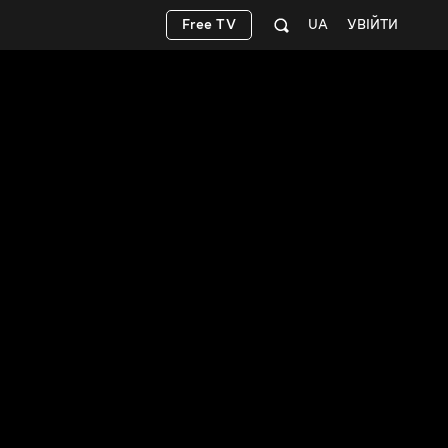
Free TV
UA
УВІЙТИ