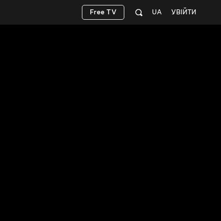
Free TV
UA
УВІЙТИ