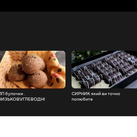
ПП булочки .
СИРНИК який ви точно
НИЗЬКОВУГЛЕВОДНІ
полюбите
БУЛОЧКИ ,які можна їсти
навіть тим хто хоче схуднути.