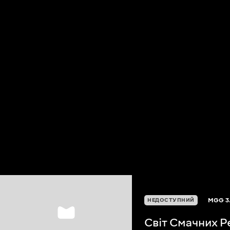
MGG
3
НЕДОСТУПНИЙ
Світ Смачних Р