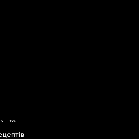
.5
12+
ецептів