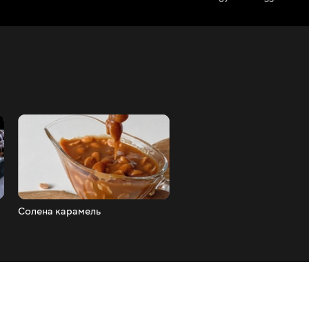
Солена карамель
Мандаринове тірамісу