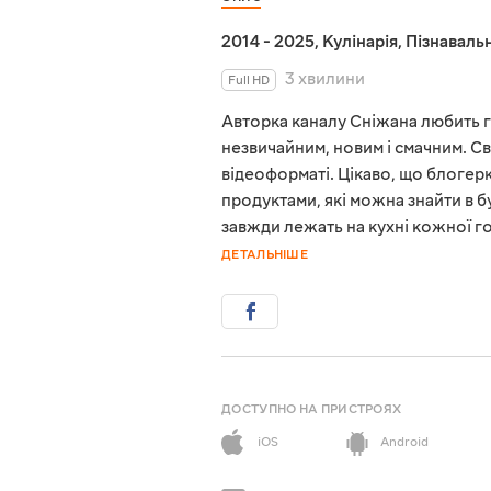
2014 - 2025
,
Кулінарія
,
Пізнавальн
3 хвилини
Full HD
Авторка каналу Сніжана любить г
незвичайним, новим і смачним. С
відеоформаті. Цікаво, що блоге
продуктами, які можна знайти в б
завжди лежать на кухні кожної го
ДЕТАЛЬНІШЕ
ДОСТУПНО НА ПРИСТРОЯХ
iOS
Android