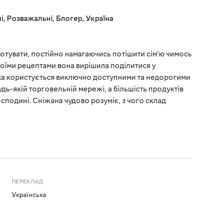
і
,
Розважальні
,
Блогер
,
Україна
отувати, постійно намагаючись потішити сім'ю чимось
воїми рецептами вона вирішила поділитися у
рка користується виключно доступними та недорогими
удь-якій торговельній мережі, а більшість продуктів
сподині. Сніжана чудово розуміє, з чого склад
ПЕРЕКЛАД
Українська