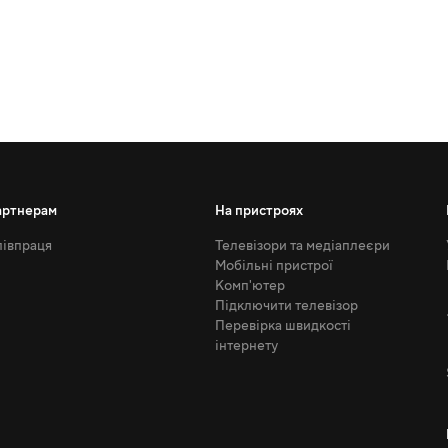
артнерам
На пристроях
івпраця
Телевізори та медіаплеєри
Мобільні пристрої
Комп'ютер
Підключити телевізор
Перевірка швидкості
інтернету