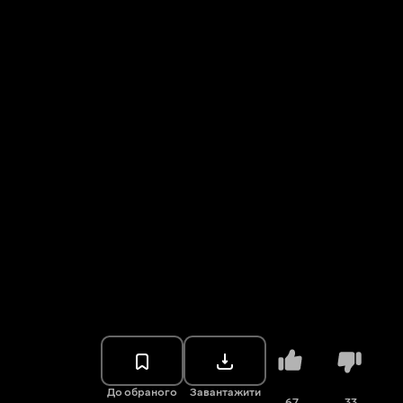
До обраного
Завантажити
67
33