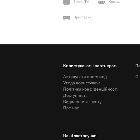
Smart TV
Консолі
Приставки
Користувачам і партнерам
П
Активувати промокод
Сп
Угода користувача
Політика конфіденційності
Доступність
Видалення акаунту
Про нас
Наші застосунки