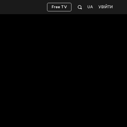
Free TV
UA
УВІЙТИ