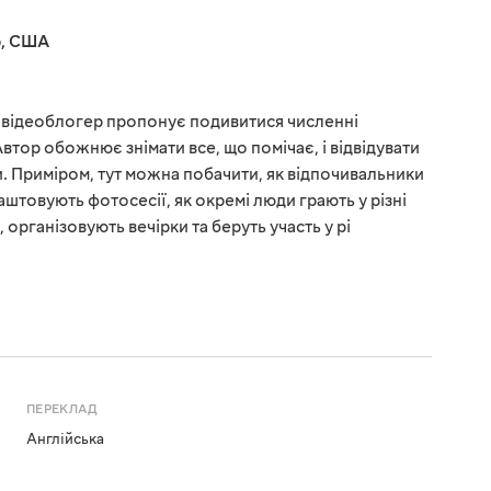
р
,
США
 відеоблогер пропонує подивитися численні
тор обожнює знімати все, що помічає, і відвідувати
и. Приміром, тут можна побачити, як відпочивальники
лаштовують фотосесії, як окремі люди грають у різні
 організовують вечірки та беруть участь у рі
ПЕРЕКЛАД
Англійська