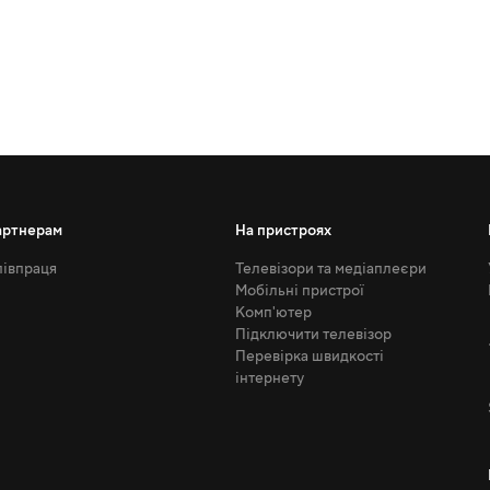
артнерам
На пристроях
івпраця
Телевізори та медіаплеєри
Мобільні пристрої
Комп'ютер
Підключити телевізор
Перевірка швидкості
інтернету