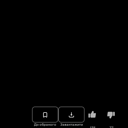
До обраного
Завантажити
135
77