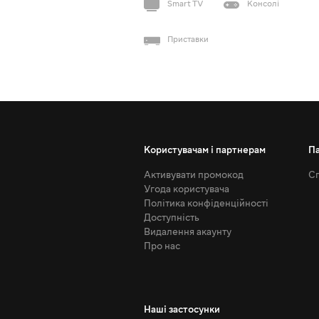
Smart TV
Консолі
Приставки
Користувачам і партнерам
П
Активувати промокод
Сп
Угода користувача
Політика конфіденційності
Доступність
Видалення акаунту
Про нас
Наші застосунки