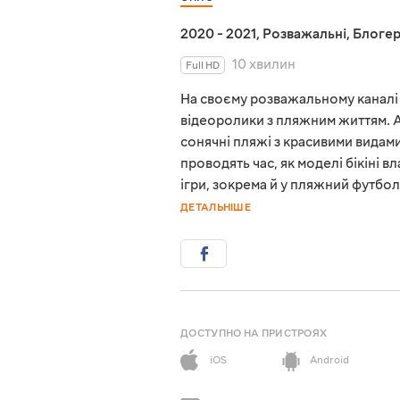
2020 - 2021
,
Розважальні
,
Блоге
10 хвилин
Full HD
На своєму розважальному каналі
відеоролики з пляжним життям. Ав
сонячні пляжі з красивими видам
проводять час, як моделі бікіні в
ігри, зокрема й у пляжний футбол,
ДЕТАЛЬНІШЕ
ДОСТУПНО НА ПРИСТРОЯХ
iOS
Android