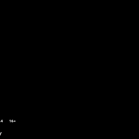
.4
16+
V