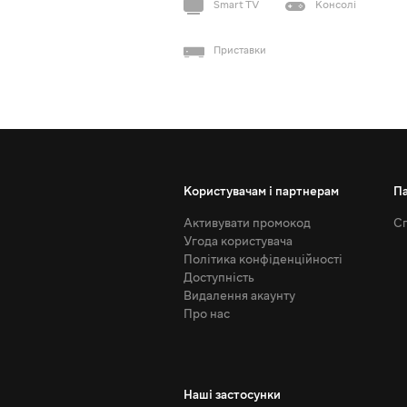
Smart TV
Консолі
Приставки
Користувачам і партнерам
П
Активувати промокод
Сп
Угода користувача
Політика конфіденційності
Доступність
Видалення акаунту
Про нас
Наші застосунки