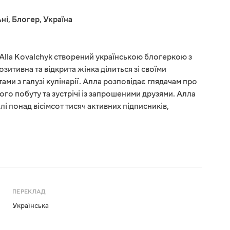
ні
,
Блогер
,
Україна
Alla Kovalchyk створений українською блогеркою з
зитивна та відкрита жінка ділиться зі своїми
ми з галузі кулінарії. Алла розповідає глядачам про
го побуту та зустрічі із запрошеними друзями. Алла
лі понад вісімсот тисяч активних підписників,
ПЕРЕКЛАД
Українська