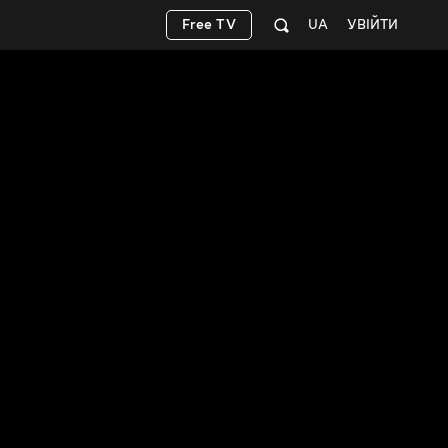
Free TV
UA
УВІЙТИ