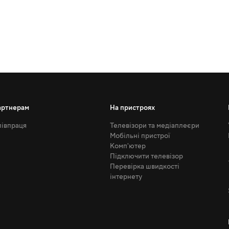
артнерам
На пристроях
івпраця
Телевізори та медіаплеєри
Мобільні пристрої
Комп'ютер
Підключити телевізор
Перевірка швидкості
інтернету