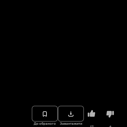
До обраного
Завантажити
17
6