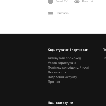
Smart TV
Консолі
Приставки
Користувачам і партнерам
П
Активувати промокод
Сп
Угода користувача
Політика конфіденційності
Доступність
Видалення акаунту
Про нас
Наші застосунки