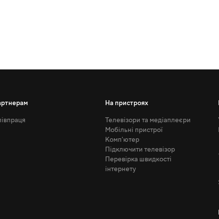
артнерам
На пристроях
івпраця
Телевізори та медіаплеєри
Мобільні пристрої
Комп'ютер
Підключити телевізор
Перевірка швидкості
інтернету