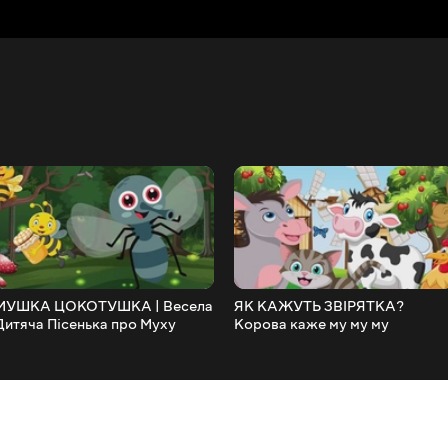
МУШКА ЦОКОТУШКА | Весела
ЯК КАЖУТЬ ЗВІРЯТКА?
Дитяча Пісенька про Муху
Корова каже му му му
@maldivy888
@maldivy888