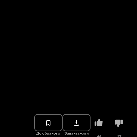
До обраного
Завантажити
44
27