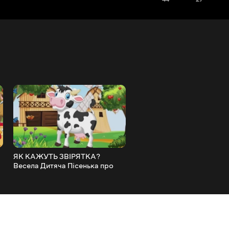
ЯК КАЖУТЬ ЗВІРЯТКА?
БДЖІЛКА ЖУ ЖУ ЖУ І ДРУ
Весела Дитяча Пісенька про
Веселі Дитячі Пісеньки
Звірят @maldivy888
@maldivy888