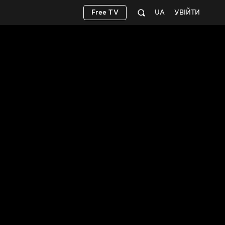
Free TV
UA
УВІЙТИ