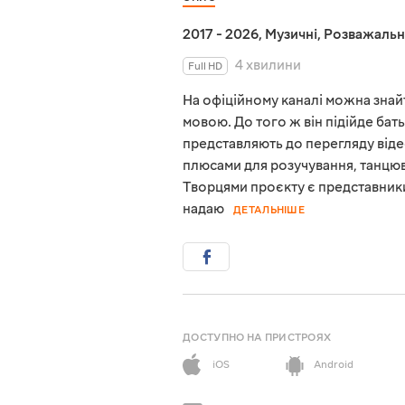
2017 - 2026
,
Музичні
,
Розважальн
4 хвилини
Full HD
На офіційному каналі можна знайт
мовою. До того ж він підійде бат
представляють до перегляду віде
плюсами для розучування, танцюв
Творцями проєкту є представники 
надаю
ДЕТАЛЬНІШЕ
ДОСТУПНО НА ПРИСТРОЯХ
iOS
Android