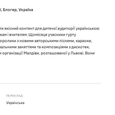
і
,
Блогер
,
Україна
и якісний контент для дитячої аудиторії українською
ькам і вчителям. Щомісяця учасники гурту
оролики з новими авторськими піснями, караоке,
альними заняттями та композиціями з дискотек.
організації Малдіви, розташованої у Львові. Вони
ПЕРЕКЛАД
Українська