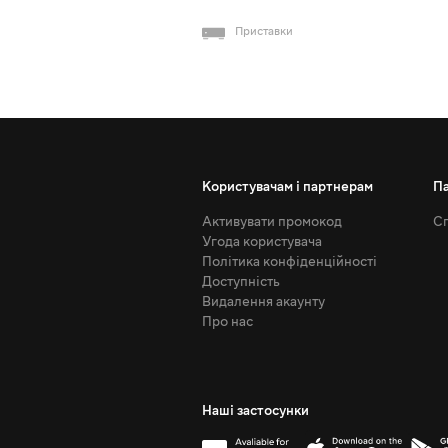
Приставки
Користувачам і партнерам
П
Активувати промокод
Сп
Угода користувача
Політика конфіденційності
Доступність
Видалення акаунту
Про нас
Наші застосунки