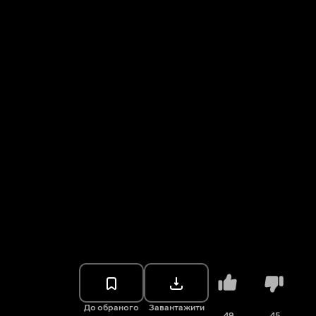
До обраного
Завантажити
49
45