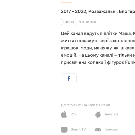
2017 - 2022
,
Розважальні
,
Блогер
5 хвилин
Full HD
Цей канал ведуть підлітки Маша, Ю
життя і покажуть свої захоплення.
іграшок, моди, макіяжу, які цікав
емоцій. На цьому каналі — тільки
присвячена колекції фігурок Funko
ДОСТУПНО НА ПРИСТРОЯХ
iOS
Android
Smart TV
Консолі