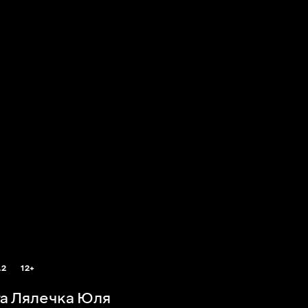
.2
12+
а Лялечка Юля