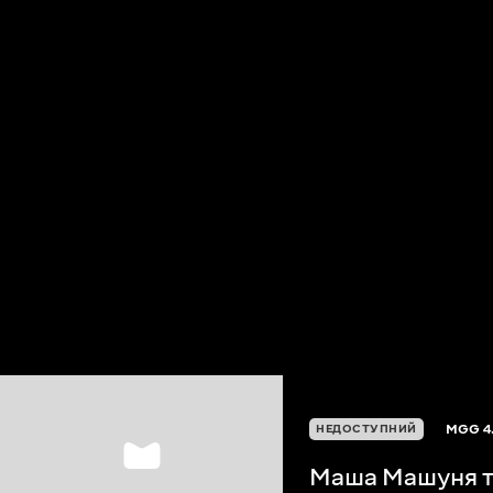
MGG
4
НЕДОСТУПНИЙ
Маша Машуня т