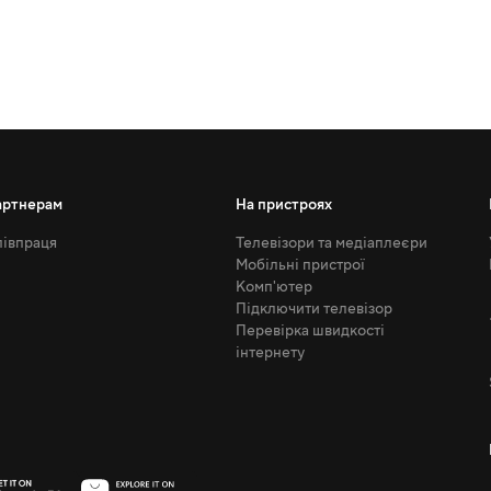
артнерам
На пристроях
івпраця
Телевізори та медіаплеєри
Мобільні пристрої
Комп'ютер
Підключити телевізор
Перевірка швидкості
інтернету