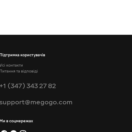
Підтримка користувачів
Усі контакти
Питання та відповіді
+1 (347) 343 27 82
support@megogo.com
Ми в соцмережах