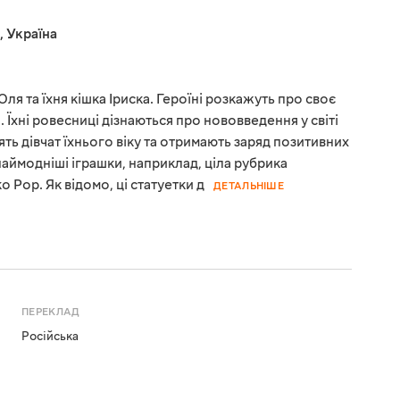
,
Україна
ля та їхня кішка Іриска. Героїні розкажуть про своє
 Їхні ровесниці дізнаються про нововведення у світі
лять дівчат їхнього віку та отримають заряд позитивних
 наймодніші іграшки, наприклад, ціла рубрика
 Pop. Як відомо, ці статуетки д
ДЕТАЛЬНІШЕ
ПЕРЕКЛАД
Російська