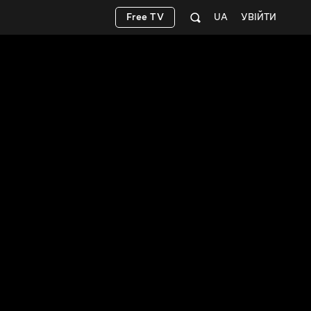
Free TV
UA
УВІЙТИ