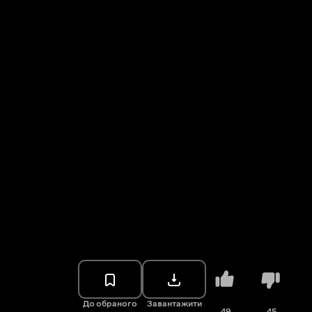
До обраного
Завантажити
49
45