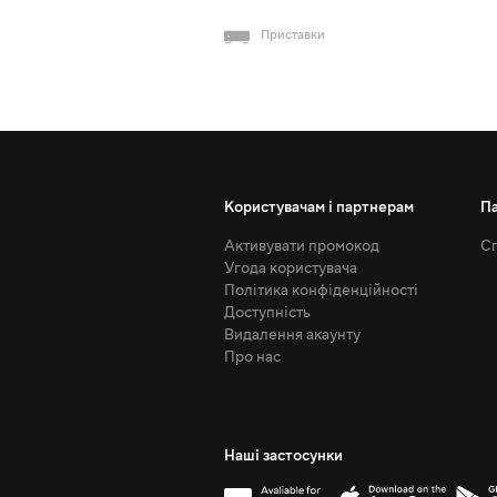
Приставки
Користувачам і партнерам
П
Активувати промокод
Сп
Угода користувача
Політика конфіденційності
Доступність
Видалення акаунту
Про нас
Наші застосунки