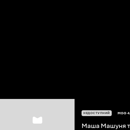
MGG
4
НЕДОСТУПНИЙ
Маша Машуня т