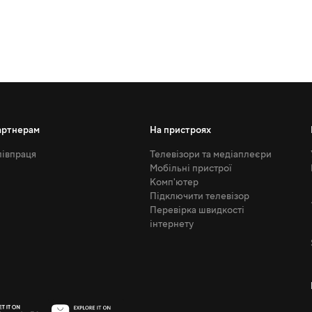
артнерам
На пристроях
івпраця
Телевізори та медіаплеєри
Мобільні пристрої
Комп'ютер
Підключити телевізор
Перевірка швидкості
інтернету