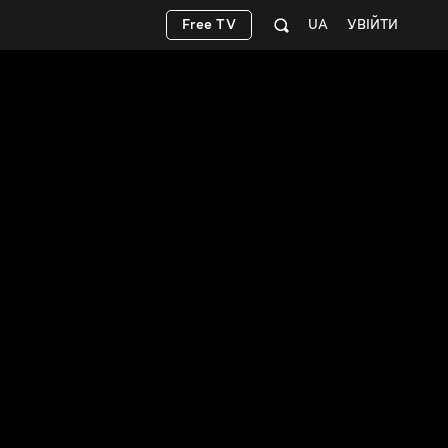
Free TV
UA
УВІЙТИ