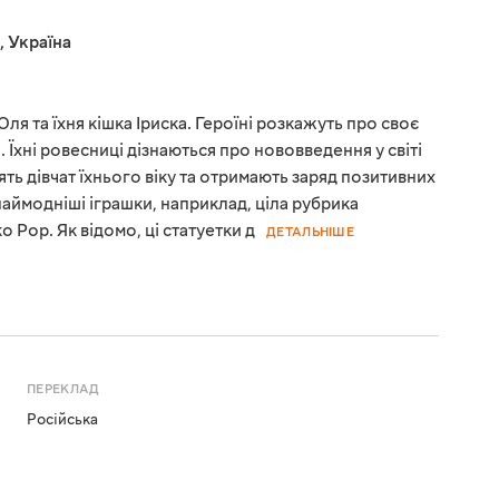
,
Україна
ля та їхня кішка Іриска. Героїні розкажуть про своє
 Їхні ровесниці дізнаються про нововведення у світі
лять дівчат їхнього віку та отримають заряд позитивних
 наймодніші іграшки, наприклад, ціла рубрика
 Pop. Як відомо, ці статуетки д
ДЕТАЛЬНІШЕ
ПЕРЕКЛАД
Російська