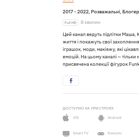
2017 - 2022
,
Розважальні
,
Блогер
8 хвилин
Full HD
Цей канал ведуть підлітки Маша, Ю
життя і покажуть свої захоплення.
іграшок, моди, макіяжу, які цікав
емоцій. На цьому каналі — тільки
присвячена колекції фігурок Funko
ДОСТУПНО НА ПРИСТРОЯХ
iOS
Android
Smart TV
Консолі