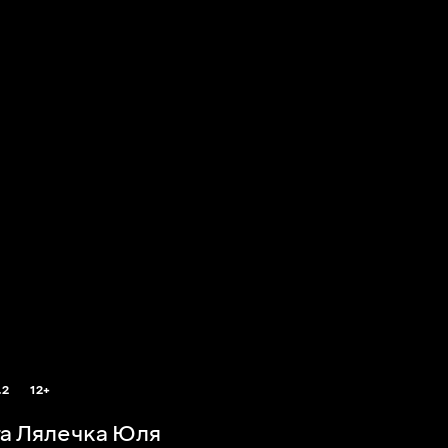
.2
12+
а Лялечка Юля