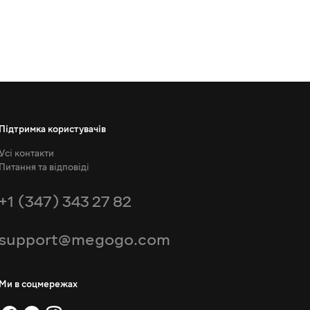
Підтримка користувачів
Усі контакти
Питання та відповіді
+1 (347) 343 27 82
support@megogo.com
Ми в соцмережах