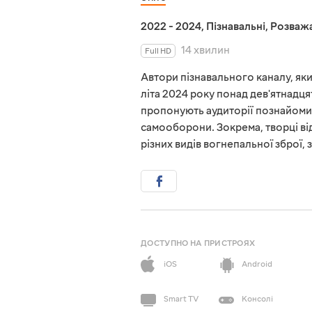
2022 - 2024
,
Пізнавальні
,
Розважа
14 хвилин
Full HD
Автори пізнавального каналу, яки
літа 2024 року понад дев'ятнадцят
пропонують аудиторії познайомити
самооборони. Зокрема, творці ві
різних видів вогнепальної зброї,
ДОСТУПНО НА ПРИСТРОЯХ
iOS
Android
Smart TV
Консолі