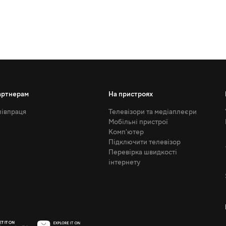
артнерам
На пристроях
івпраця
Телевізори та медіаплеєри
Мобільні пристрої
Комп'ютер
Підключити телевізор
Перевірка швидкості
інтернету