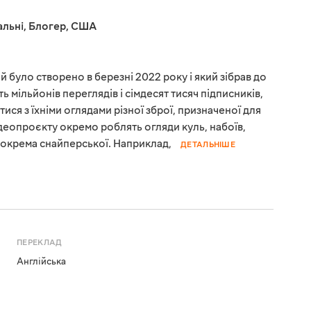
льні
,
Блогер
,
США
й було створено в березні 2022 року і який зібрав до
ь мільйонів переглядів і сімдесят тисяч підписників,
ся з їхніми оглядами різної зброї, призначеної для
деопроєкту окремо роблять огляди куль, набоїв,
 зокрема снайперської. Наприклад,
ДЕТАЛЬНІШЕ
ПЕРЕКЛАД
Англійська