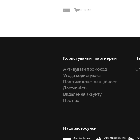
Приставки
Користувачам і партнерам
П
Активувати промокод
Сп
Угода користувача
Політика конфіденційності
Доступність
Видалення акаунту
Про нас
Наші застосунки