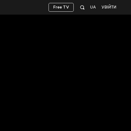
Free TV
UA
УВІЙТИ