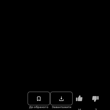
До обраного
Завантажити
14
7