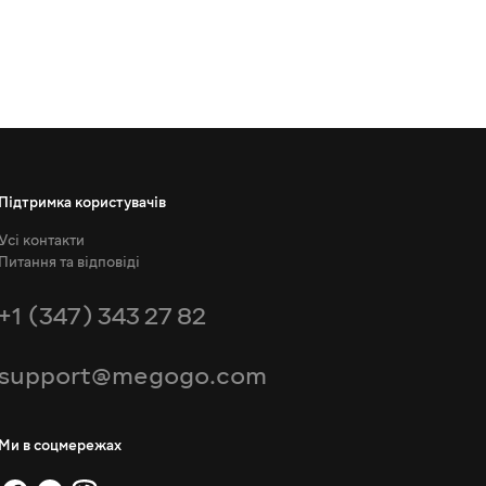
Підтримка користувачів
Усі контакти
Питання та відповіді
+1 (347) 343 27 82
support@megogo.com
Ми в соцмережах