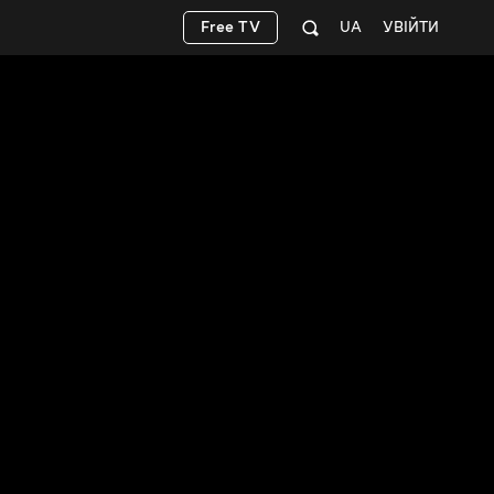
Free TV
UA
УВІЙТИ