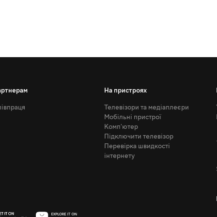
артнерам
На пристроях
івпраця
Телевізори та медіаплеєри
Мобільні пристрої
Комп'ютер
Підключити телевізор
Перевірка швидкості
інтернету