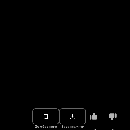
До обраного
Завантажити
10
10