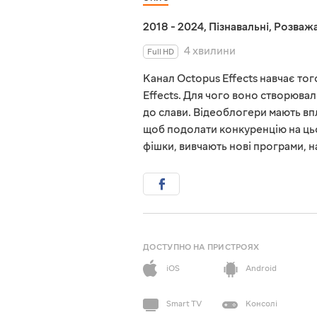
2018 - 2024
,
Пізнавальні
,
Розважа
4 хвилини
Full HD
Канал Octopus Effects навчає то
Effects. Для чого воно створювал
до слави. Відеоблогери мають вплив
щоб подолати конкуренцію на цьо
фішки, вивчають нові програми, 
ДОСТУПНО НА ПРИСТРОЯХ
iOS
Android
Smart TV
Консолі