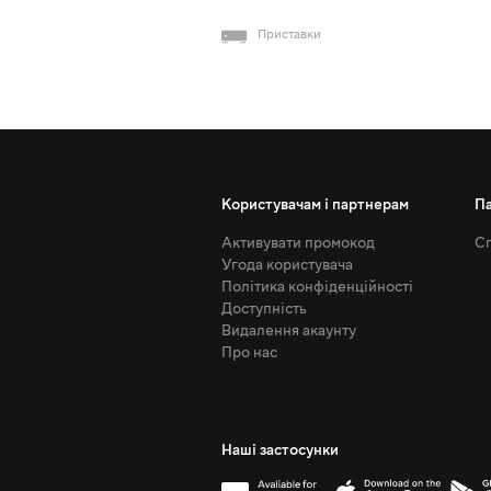
Приставки
Користувачам і партнерам
П
Активувати промокод
Сп
Угода користувача
Політика конфіденційності
Доступність
Видалення акаунту
Про нас
Наші застосунки