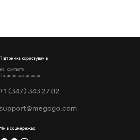
Підтримка користувачів
Усі контакти
Питання та відповіді
+1 (347) 343 27 82
support@megogo.com
Ми в соцмережах