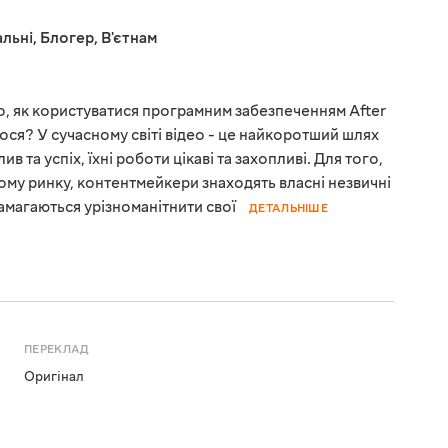
льні
,
Блогер
,
В'єтнам
го, як користуватися програмним забезпеченням After
ося? У сучасному світі відео - це найкоротший шлях
 та успіх, їхні роботи цікаві та захопливі. Для того,
му ринку, контентмейкери знаходять власні незвичні
намагаються урізноманітнити свої
ДЕТАЛЬНІШЕ
ПЕРЕКЛАД
Оригінал