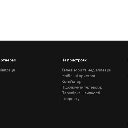
артнерам
На пристроях
івпраця
Телевізори та медіаплеєри
Мобільні пристрої
Комп'ютер
Підключити телевізор
Перевірка швидкості
інтернету