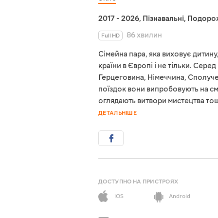
2017 - 2026
,
Пізнавальні
,
Подоро
86 хвилин
Full HD
Сімейна пара, яка виховує дитину
країни в Європі і не тільки. Сере
Герцеговина, Німеччина, Сполучен
поїздок вони випробовують на смак
оглядають витвори мистецтва тощо
ДЕТАЛЬНІШЕ
ДОСТУПНО НА ПРИСТРОЯХ
iOS
Android