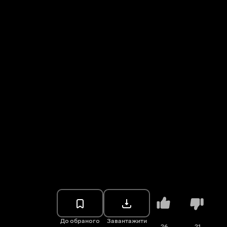
До обраного
Завантажити
26
21