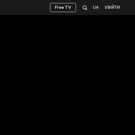
Free TV
UA
УВІЙТИ