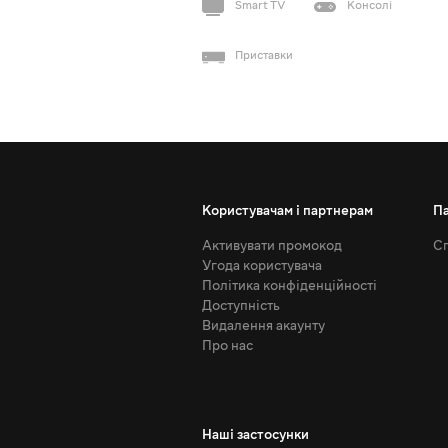
Smart TV
Консолі
Приставки
Користувачам і партнерам
П
Активувати промокод
Сп
Угода користувача
Політика конфіденційності
Доступність
Видалення акаунту
Про нас
Наші застосунки