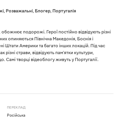
жі
,
Розважальні
,
Блогер
,
Португалія
, обожнює подорожі. Герої постійно відвідують різні
д них опиняються Північна Македонія, Боснія і
і Штати Америки та багато інших локацій. Під час
 різні страви, відвідують пам'ятки культури,
. Самі творці відеоблогу живуть у Португалії.
ПЕРЕКЛАД
Російська