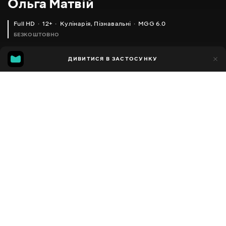
Ольга Матвій
Full HD
12+
Кулінарія
,
Пізнавальні
MGG 6.0
БЕЗКОШТОВНО
MGG
1тис.
ДИВИТИСЯ В ЗАСТОСУНКУ
592
6.0
Додано до обраних
ПОДІЛИТИСЯ
Різне
Facebook
Копіювати посилання
СЕРІЯ 1093
СЕРІЯ 1092
2013 - 2025
,
Україна
Кулінарія
,
Пізнавальні
,
Блогер
ПЕРЕКЛАД
Російська