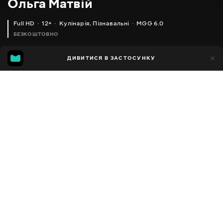
Ольга Матвій
Full HD
12+
Кулінарія
,
Пізнавальні
MGG 6.0
БЕЗКОШТОВНО
MGG
1тис.
ДИВИТИСЯ В ЗАСТОСУНКУ
592
6.0
Додано до обраних
ПОДІЛИТИСЯ
Різне
Facebook
Копіювати посилання
СЕРІЯ 1123
СЕРІЯ 1122
2013 - 2025
,
Україна
Кулінарія
,
Пізнавальні
,
Блогер
ПЕРЕКЛАД
Російська