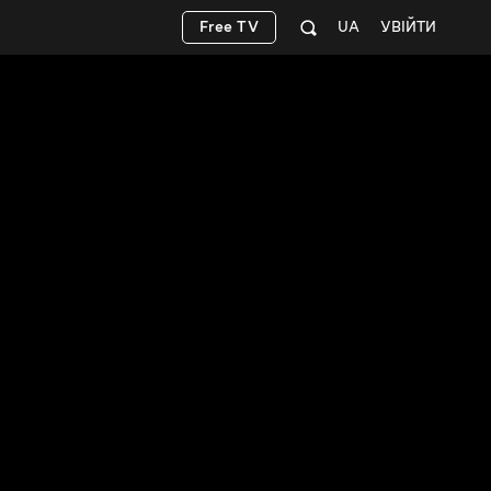
Free TV
UA
УВІЙТИ