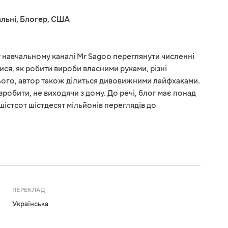
льні
,
Блогер
,
США
 навчальному каналі Mr Sagoo переглянути численні
ися, як робити вироби власними руками, різні
 цього, автор також ділиться дивовижними лайфхаками.
робити, не виходячи з дому. До речі, блог має понад
 шістсот шістдесят мільйонів переглядів до
ПЕРЕКЛАД
Українська