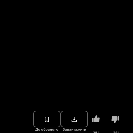
До обраного
Завантажити
284
241