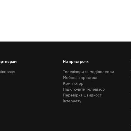
артнерам
На пристроях
івпраця
Телевізори та медіаплеєри
Мобільні пристрої
Комп'ютер
Підключити телевізор
Перевірка швидкості
інтернету