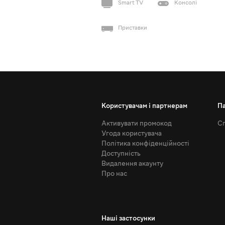
Smart TV
Консолі
Приставки
Користувачам і партнерам
П
Активувати промокод
Сп
Угода користувача
Політика конфіденційності
Доступність
Видалення акаунту
Про нас
Наші застосунки