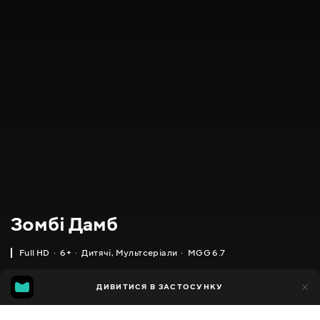
Зомбі Дамб
Full HD
6+
Дитячі
,
Мультсеріали
MGG 6.7
IMDB
MGG
8тис.
ДИВИТИСЯ В ЗАСТОСУНКУ
3тис.
6.1
6.7