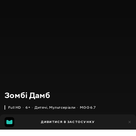
Зомбі Дамб
Full HD
6+
Дитячі
,
Мультсеріали
MGG 6.7
IMDB
MGG
8тис.
ДИВИТИСЯ В ЗАСТОСУНКУ
3тис.
6.1
6.7