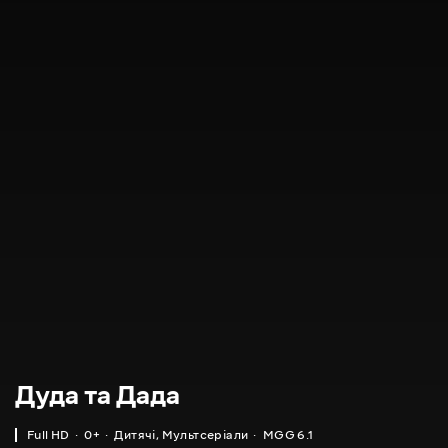
Дуда та Дада
Full HD
0+
Дитячі
,
Мультсеріали
MGG 6.1