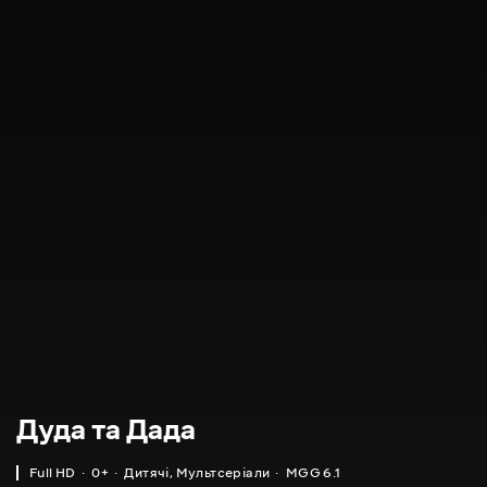
Дуда та Дада
Full HD
0+
Дитячі
,
Мультсеріали
MGG 6.1