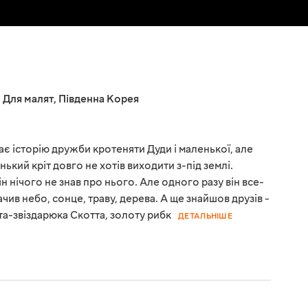
,
Для малят
,
Південна Корея
ає історію дружби кротеняти Дуди і маленької, але
ький кріт довго не хотів виходити з-під землі.
ін нічого не знав про нього. Але одного разу він все-
чив небо, сонце, траву, дерева. А ще знайшов друзів -
та-звіздарюка Скотта, золоту рибк
ДЕТАЛЬНІШЕ