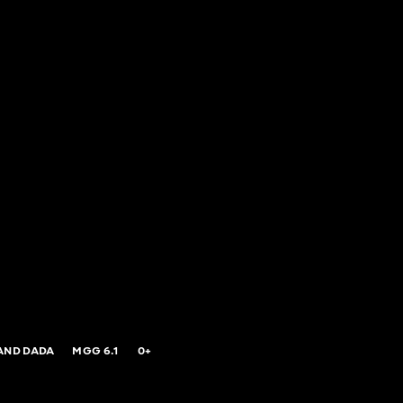
AND DADA
MGG
6.1
0+