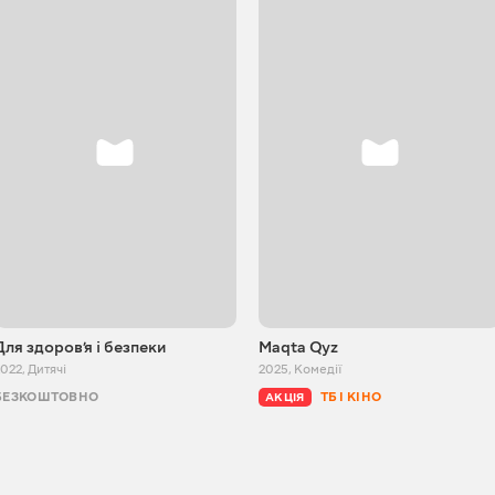
Для здоровʼя і безпеки
Maqta Qyz
2022
,
Дитячі
2025
,
Комедії
БЕЗКОШТОВНО
ТБ І КІНО
АКЦІЯ