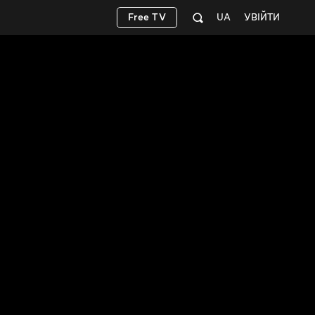
Free TV
UA
УВІЙТИ