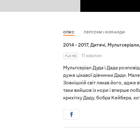
ОПИС
ПЕРСОНИ І КОМАНДИ
2014 - 2017
,
Дитячі
,
Мультсеріали
11 хвилин
Full HD
Мультсеріал Дуда і Дада розповід
дуже цікавої дівчинки Дади. Мален
Зовнішній світ лякав його, адже в
таки вийшов із нори і вперше поба
крихітку Даду, бобра Кейбера, ко