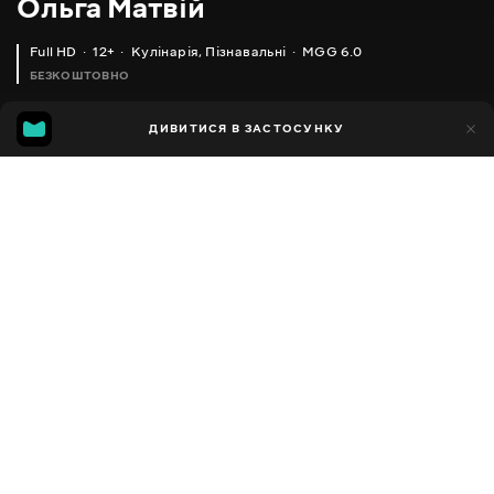
Ольга Матвій
Full HD
12+
Кулінарія
,
Пізнавальні
MGG 6.0
БЕЗКОШТОВНО
MGG
1тис.
ДИВИТИСЯ В ЗАСТОСУНКУ
592
6.0
Додано до обраних
ПОДІЛИТИСЯ
Різне
Facebook
Копіювати посилання
САЛАТ МІМОЗА ПО-НОВОМУ, ОБОВ'ЯЗКОВО СПРОБУЙТЕ ЦЕЙ РЕЦЕПТ
МЕНЮ НА НОВИЙ РІК + РЕЦЕПТ ГУСКИ _ NEW YEAR'S EVE DINNER MENU
2013 - 2025
,
Україна
Кулінарія
,
Пізнавальні
,
Блогер
ПЕРЕКЛАД
Російська