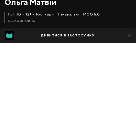
Ольга Матвій
Full HD
12+
Кулінарія
,
Пізнавальні
MGG 6.0
БЕЗКОШТОВНО
MGG
1тис.
ДИВИТИСЯ В ЗАСТОСУНКУ
592
6.0
Додано до обраних
ПОДІЛИТИСЯ
Різне
Facebook
Копіювати посилання
ЯК Я СХУДЛА, ЯК СХУДНУТИ ЕФЕКТИВНО _ СПОСІБ ПЕРЕВІРЕНИЙ ОСОБИСТО МНОЮ
ЯК ПРАВИЛЬНО ВИБРАТИ СОБІ РАКОВИНУ_ МИЙКА 'МОКО'
2013 - 2025
,
Україна
Кулінарія
,
Пізнавальні
,
Блогер
ПЕРЕКЛАД
Російська