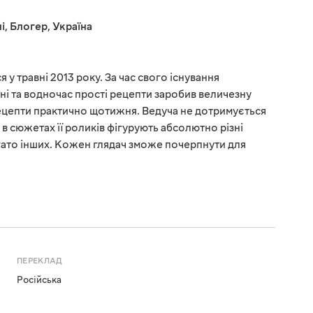
і
,
Блогер
,
Україна
 у травні 2013 року. За час свого існування
ні та водночас прості рецепти заробив величезну
рецепти практично щотижня. Ведуча не дотримується
у, в сюжетах її роликів фігурують абсолютно різні
багато інших. Кожен глядач зможе почерпнути для
ПЕРЕКЛАД
Російська