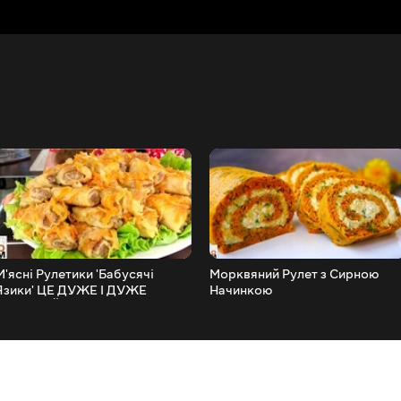
М'ясні Рулетики 'Бабусячі
Морквяний Рулет з Сирною
Язики' ЦЕ ДУЖЕ І ДУЖЕ
Начинкою
СМАЧНИЙ ОБІД