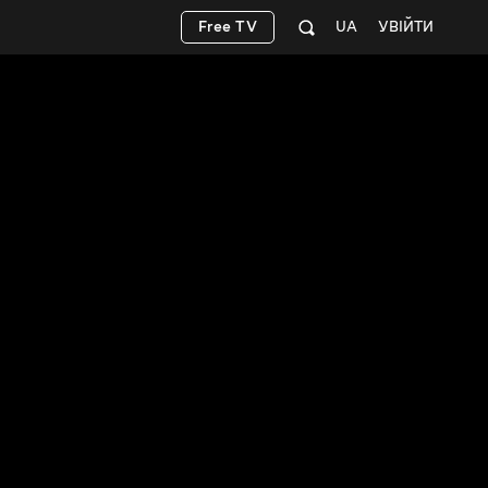
Free TV
UA
УВІЙТИ