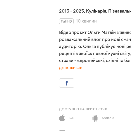
2013 - 2025
,
Кулінарія
,
Пізнавальн
10 хвилин
Full HD
Відеопроєкт Ольги Матвій з'явився
розважальний влог про нові смач
аудиторію. Ольга публікує нові 
рецептів якоїсь певної кухні світ
страви - європейські, східні та 
ДЕТАЛЬНІШЕ
ДОСТУПНО НА ПРИСТРОЯХ
iOS
Android