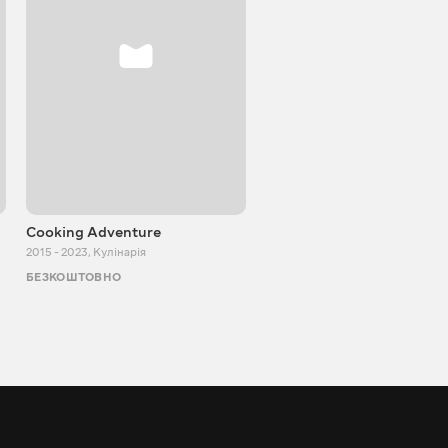
Cooking Adventure
Ігор Білевич
2015 - 2023
,
Кулінарія
2011 - 2026
,
Пізнавальні
БЕЗКОШТОВНО
БЕЗКОШТОВНО