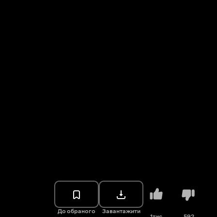
До обраного
Завантажити
1тис.
592