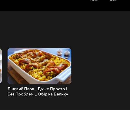
Лінивий Плов - Дуже Просто і
Як За КОПІЙКИ Дуже Сма
Без Проблем _ Обід на Велику
Нагодувати Всю Родину
Компанію Готовий
(ДЕШЕВО НЕ ОЗНАЧАЄ
НЕСМАЧНО!!!)