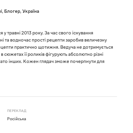
і
,
Блогер
,
Україна
 у травні 2013 року. За час свого існування
ні та водночас прості рецепти заробив величезну
рецепти практично щотижня. Ведуча не дотримується
у, в сюжетах її роликів фігурують абсолютно різні
багато інших. Кожен глядач зможе почерпнути для
ПЕРЕКЛАД
Російська