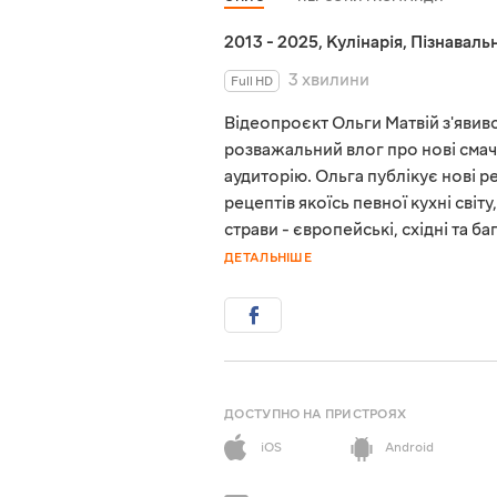
2013 - 2025
,
Кулінарія
,
Пізнавальн
3 хвилини
Full HD
Відеопроєкт Ольги Матвій з'явився
розважальний влог про нові смач
аудиторію. Ольга публікує нові 
рецептів якоїсь певної кухні світ
страви - європейські, східні та 
ДЕТАЛЬНІШЕ
ДОСТУПНО НА ПРИСТРОЯХ
iOS
Android