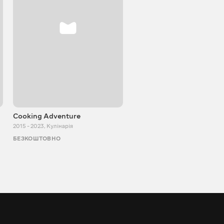
Cooking Adventure
Ігор Білевич
2015 - 2023
,
Кулінарія
2011 - 2026
,
Пізнавальні
БЕЗКОШТОВНО
БЕЗКОШТОВНО