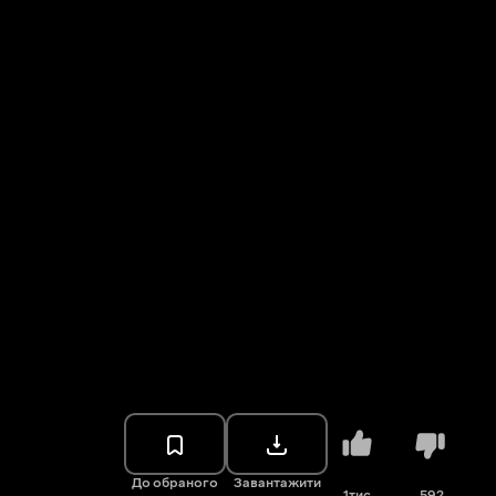
До обраного
Завантажити
1тис.
592