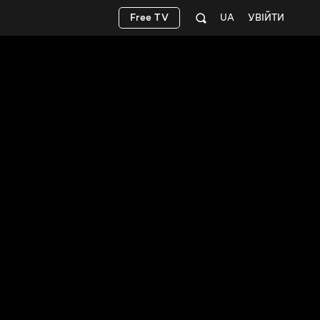
Free TV
UA
УВІЙТИ