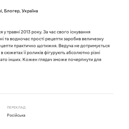
і
,
Блогер
,
Україна
 у травні 2013 року. За час свого існування
ні та водночас прості рецепти заробив величезну
рецепти практично щотижня. Ведуча не дотримується
у, в сюжетах її роликів фігурують абсолютно різні
багато інших. Кожен глядач зможе почерпнути для
ПЕРЕКЛАД
Російська