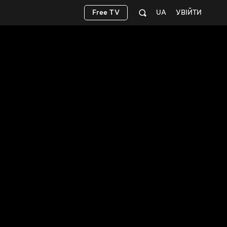
Free TV
UA
УВІЙТИ