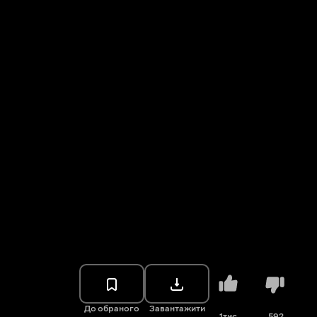
До обраного
Завантажити
1тис.
592