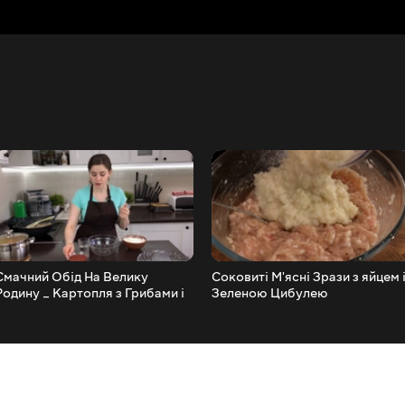
Смачний Обід На Велику
Соковиті М'ясні Зрази з яйцем 
Родину _ Картопля з Грибами і
Зеленою Цибулею
Печінкою