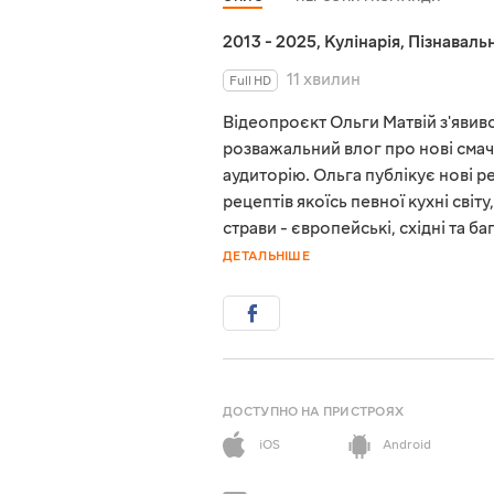
2013 - 2025
,
Кулінарія
,
Пізнавальн
11 хвилин
Full HD
Відеопроєкт Ольги Матвій з'явився
розважальний влог про нові смач
аудиторію. Ольга публікує нові 
рецептів якоїсь певної кухні світ
страви - європейські, східні та 
ДЕТАЛЬНІШЕ
ДОСТУПНО НА ПРИСТРОЯХ
iOS
Android