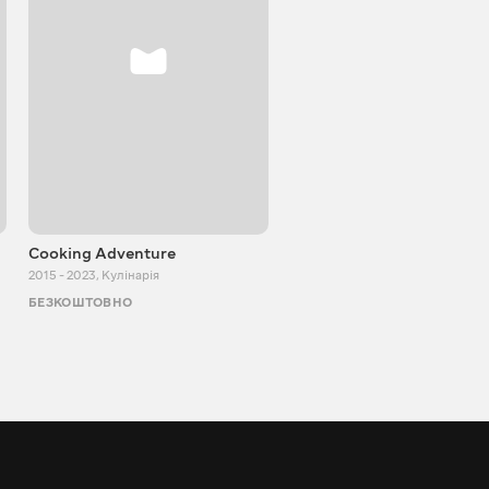
Cooking Adventure
Ігор Білевич
2015 - 2023
,
Кулінарія
2011 - 2026
,
Пізнавальні
БЕЗКОШТОВНО
БЕЗКОШТОВНО