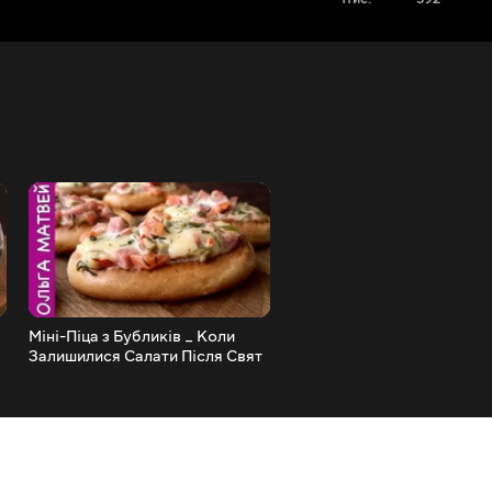
і
Міні-Піца з Бубликів _ Коли
Сирні Палички Дуже Легко
Залишилися Салати Після Свят
Так Смачно
_ Ольга Матвій