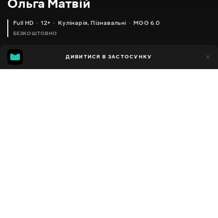
Ольга Матвій
Full HD
12+
Кулінарія
,
Пізнавальні
MGG 6.0
БЕЗКОШТОВНО
MGG
1тис.
ДИВИТИСЯ В ЗАСТОСУНКУ
592
6.0
Додано до обраних
ПОДІЛИТИСЯ
Різне
Facebook
Копіювати посилання
ОЛЬГА МАТВІЙ _ ВАРЕНИКИ З КАПУСТОЮ НА ПАРУ, ЇХ ПРОСТО ПОТРІБНО ПРИГОТУВАТИ
ОЛЬГА МАТВЕЙ_ ПИРІГ З ГРИБАМИ, ВІН ПРОСТО НЕРЕАЛЬНО СМАЧНИЙ!!!
2013 - 2025
,
Україна
Кулінарія
,
Пізнавальні
,
Блогер
ПЕРЕКЛАД
Російська