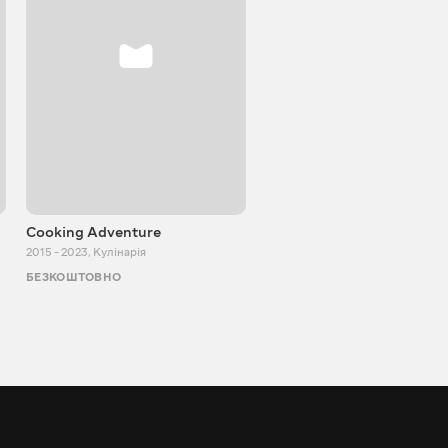
Cooking Adventure
Ігор Білевич
2015 - 2023
,
Кулінарія
2011 - 2026
,
Пізнавальні
БЕЗКОШТОВНО
БЕЗКОШТОВНО