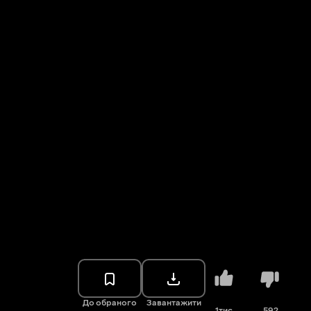
До обраного
Завантажити
1тис.
592