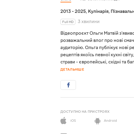
2013 - 2025
,
Кулінарія
,
Пізнавальн
3 хвилини
Full HD
Відеопроєкт Ольги Матвій з'явився
розважальний влог про нові смач
аудиторію. Ольга публікує нові 
рецептів якоїсь певної кухні світ
страви - європейські, східні та 
ДЕТАЛЬНІШЕ
ДОСТУПНО НА ПРИСТРОЯХ
iOS
Android