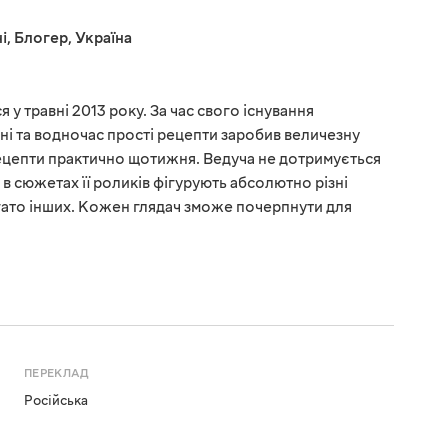
і
,
Блогер
,
Україна
 у травні 2013 року. За час свого існування
ні та водночас прості рецепти заробив величезну
рецепти практично щотижня. Ведуча не дотримується
у, в сюжетах її роликів фігурують абсолютно різні
багато інших. Кожен глядач зможе почерпнути для
ПЕРЕКЛАД
Російська