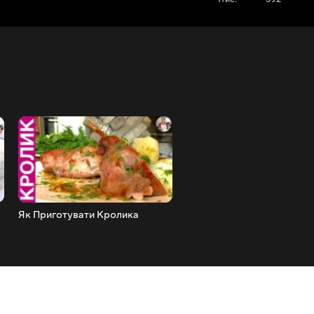
Як Приготувати Кролика
Смажені Гриби Лисички З
Часником У Вершковому 