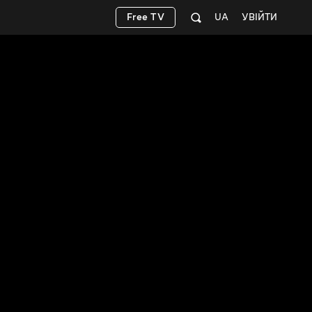
Free TV
UA
УВІЙТИ