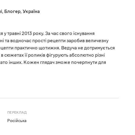
і
,
Блогер
,
Україна
 у травні 2013 року. За час свого існування
ні та водночас прості рецепти заробив величезну
рецепти практично щотижня. Ведуча не дотримується
у, в сюжетах її роликів фігурують абсолютно різні
багато інших. Кожен глядач зможе почерпнути для
ПЕРЕКЛАД
Російська