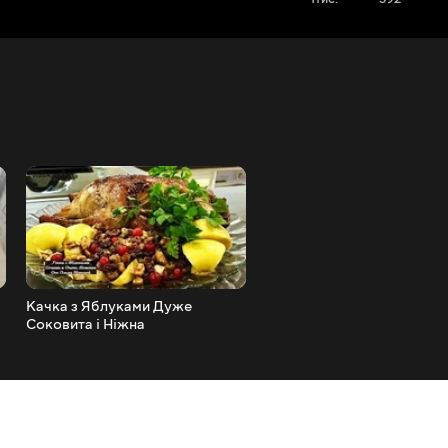
Качка з Яблуками Дуже
Як Приготувати Смачні Су
Соковита і Ніжна
Вдома (Філадельфія,
Каліфорнія, Мій ДОМАШН
РЕЦЕПТ!)