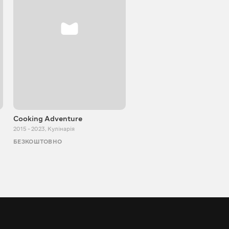
Cooking Adventure
Ігор Білевич
2015 - 2023
,
Кулінарія
2011 - 2026
,
Пізнавальні
БЕЗКОШТОВНО
БЕЗКОШТОВНО