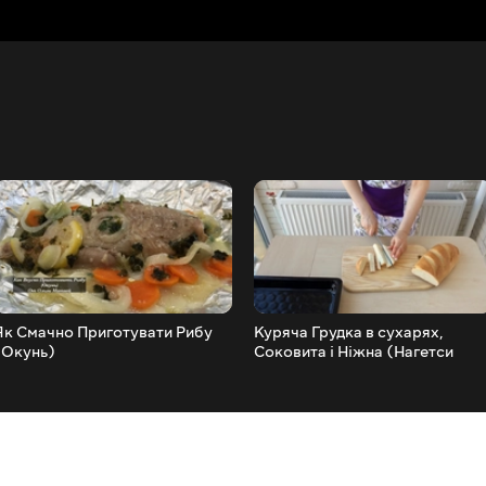
Як Смачно Приготувати Рибу
Куряча Грудка в сухарях,
(Окунь)
Соковита і Ніжна (Нагетси
Відпочивають)