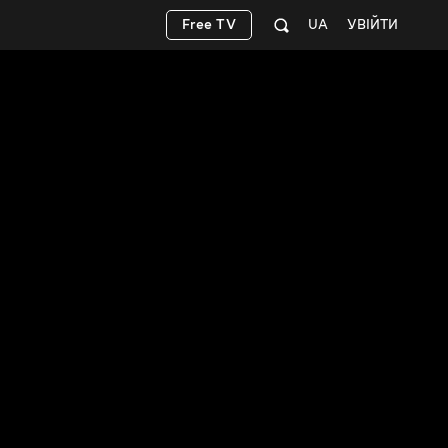
Free TV
UA
УВІЙТИ