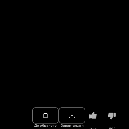
До обраного
Завантажити
1тис.
592