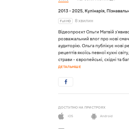
2013 - 2025
,
Кулінарія
,
Пізнавальн
8 хвилин
Full HD
Відеопроєкт Ольги Матвій з'явився
розважальний влог про нові смач
аудиторію. Ольга публікує нові 
рецептів якоїсь певної кухні світ
страви - європейські, східні та 
ДЕТАЛЬНІШЕ
ДОСТУПНО НА ПРИСТРОЯХ
iOS
Android